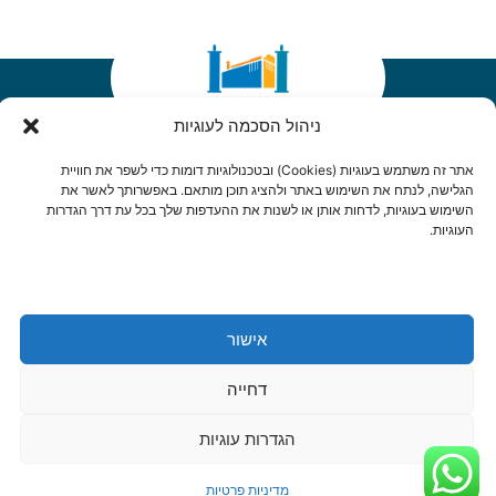
ניהול הסכמה לעוגיות
אודות הישיבה
הכר את הישיבה
אתר זה משתמש בעוגיות (Cookies) ובטכנולוגיות דומות כדי לשפר את חוויית
הגלישה, לנתח את השימוש באתר ולהציג תוכן מותאם. באפשרותך לאשר את
אודות שבי חברון
הכר את חברון
השימוש בעוגיות, לדחות אותן או לשנות את ההעדפות שלך בכל עת דרך הגדרות
העוגיות.
בעלי תפקידים
מאז ועד היום
אירועים וחדשות
מרכז שדה חמד
יזכור
אישור
בית מדרש
יצירת קשר
שיעורים
צור קשר
דחייה
רבנים
הרשמה לשבו"ש
הגדרות עוגיות
ימי עיון
היה שותף
מדיניות פרטיות