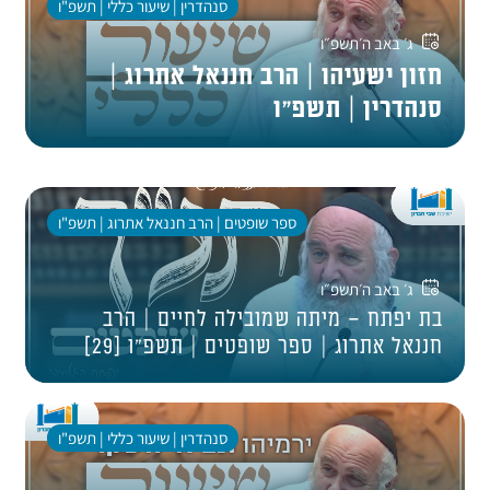
סנהדרין | שיעור כללי | תשפ"ו
ג׳ באב ה׳תשפ״ו
חזון ישעיהו | הרב חננאל אתרוג |
סנהדרין | תשפ״ו
ספר שופטים | הרב חננאל אתרוג | תשפ"ו
ג׳ באב ה׳תשפ״ו
בת יפתח – מיתה שמובילה לחיים | הרב
חננאל אתרוג | ספר שופטים | תשפ"ו [29]
סנהדרין | שיעור כללי | תשפ"ו