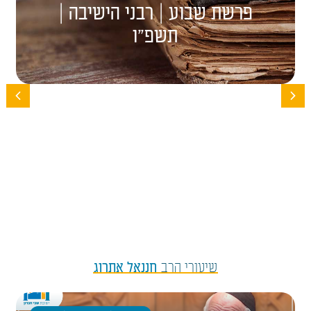
פרשת שבוע | רבני הישיבה |
תשפ"ו
שיעורי הרב
חננאל אתרוג