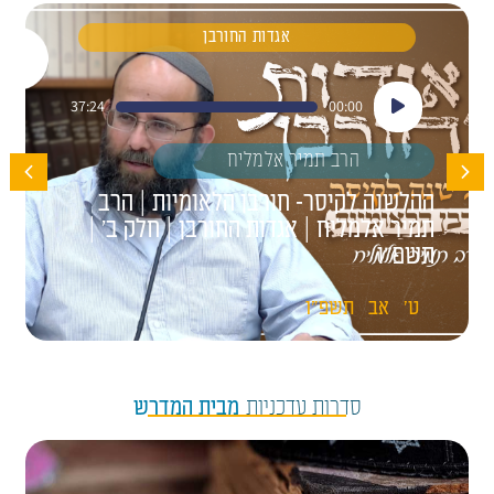
אגדות החורבן
נגן
37:24
00:00
אודיו
הרב תמיר אלמליח
ההלשנה לקיסר- חורבן הלאומיות | הרב
תמיר אלמליח | אגדות החורבן | חלק ב' |
תשפ"ו
ט'
אב
תשפ"ו
סדרות עדכניות
מבית המדרש