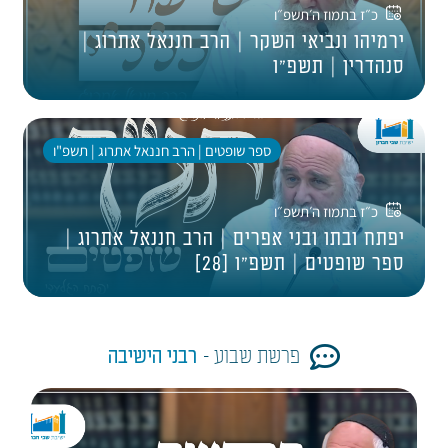
כ״ז בתמוז ה׳תשפ״ו
ירמיהו ונביאי השקר | הרב חננאל אתרוג |
סנהדרין | תשפ״ו
ספר שופטים | הרב חננאל אתרוג | תשפ"ו
כ״ז בתמוז ה׳תשפ״ו
יפתח ובתו ובני אפרים | הרב חננאל אתרוג |
ספר שופטים | תשפ"ו [28]
פרשת שבוע -
רבני הישיבה