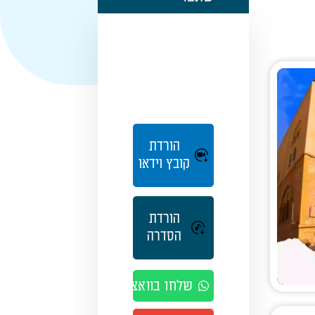
הורדת
קובץ וידאו
הורדת
הסדרה
שלחו בוואצאפ