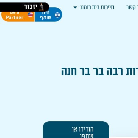
יזכור
 קשר
תיירות בית רומנו
Be a
היה
Partner
שותף
הורידו או
שתפו