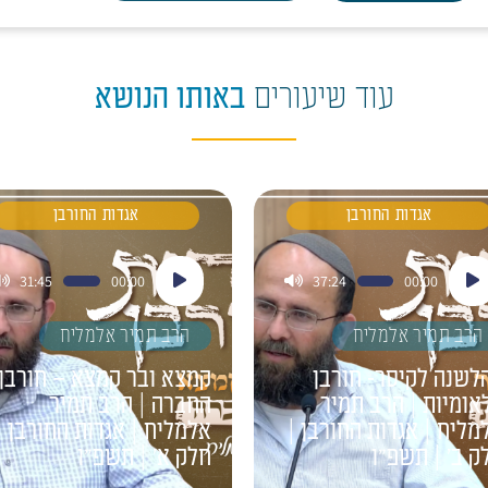
עוד שיעורים
באותו הנושא
אגדות החורבן
אגדות החורבן
ן
נגן
31:45
00:00
37:24
00:00
דיו
אודיו
הרב תמיר אלמליח
הרב תמיר אלמליח
לשנה לקיסר- חורבן
קמצא ובר קמצא – חורבן
אומיות | הרב תמיר
החברה | הרב תמיר
מליח | אגדות החורבן |
אלמליח | אגדות החורבן |
ק ב' | תשפ"ו
חלק א' | תשפ"ו