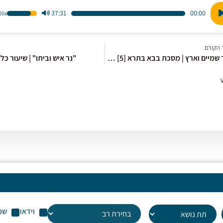
37:31
00:00
1.00x
הש
ו
במ
למ
 הקודם
כדי
חיבור שמיים וארץ | מסכת בבא בתרא [5] אגדות רבה בר בר חנה
"נר איש וביתו" | שיעור כל
לה
או
לה
עו
שמ
וידאו
שמ