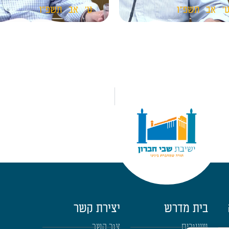
'
אב
תשפ"ו
ט'
אב
תשפ"ו
בית מדרש
יצירת קשר
שיעורים
צור קשר