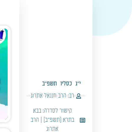
י"ג
כסליו
תשפ"ב
רב:
הרב חננאל אתרוג
קישור לסדרה:
בבא
בתרא [תשפ"ב] | הרב
אתרוג