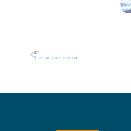
הבא
מעין הקדמה – פסקה ג' | מוסר אביך []