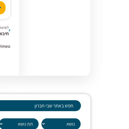
נגן
אודי
לשיעור
vimeo