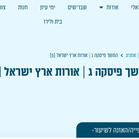
אלי
אודות
שבו"שים
ימי עיון
חנות
צור
בית ולירו
 אתרוג
המשך פיסקה ג | אורות ארץ ישראל [5]
ך פיסקה ג | אורות ארץ ישראל [5]
ייה/האזנה לשיעור-