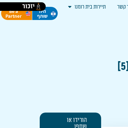
יזכור
 קשר
תיירות בית רומנו
Be a
היה
Partner
שותף
הורידו או
שתפו