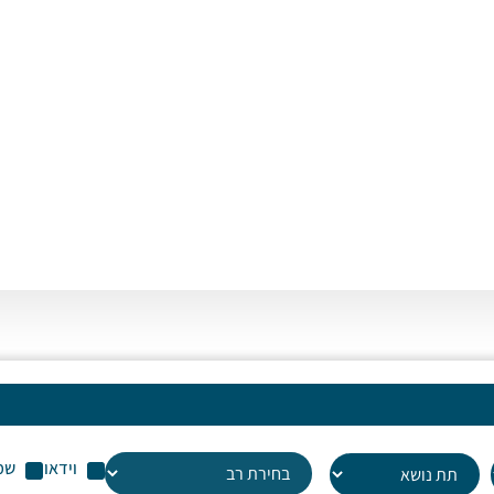
וידאו
שמ