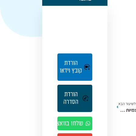
הורדת
קובץ וידאו
הורדת
הסדרה
לשיעור הבא
פסקה ד | אורות ארץ ישראל [6] העצמיות בא"י
שלחו בוואצאפ