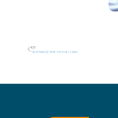
הבא
פסקה ד | אורות ארץ ישראל [6] העצמיות בא"י