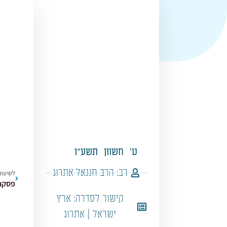
ט'
חשוון
תשע"ו
רב:
הרב חננאל אתרוג
לשיעור
פסקה 
קישור לסדרה:
ארץ
ישראל | אתרוג