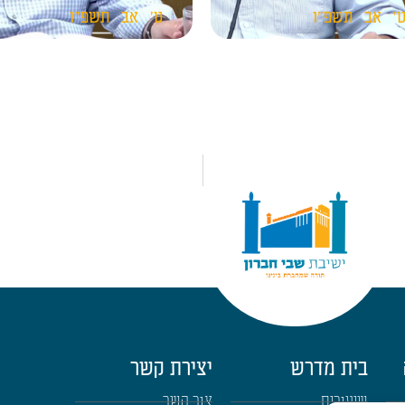
'
אב
תשפ"ו
ט'
אב
תשפ"ו
בית מדרש
יצירת קשר
שיעורים
צור קשר