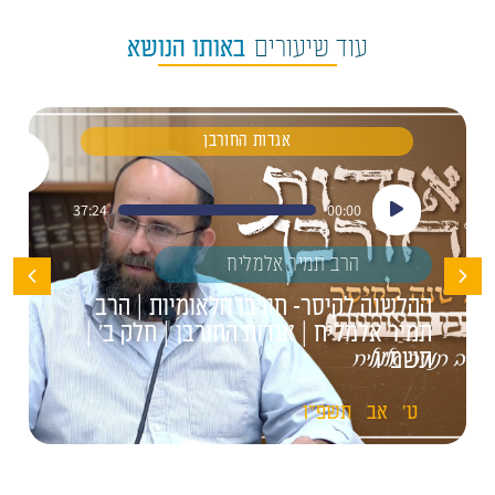
עוד שיעורים
באותו הנושא
אגדות החורבן
נגן
37:24
00:00
אודיו
הרב תמיר אלמליח
ההלשנה לקיסר- חורבן הלאומיות | הרב
תמיר אלמליח | אגדות החורבן | חלק ב' |
תשפ"ו
ט'
אב
תשפ"ו