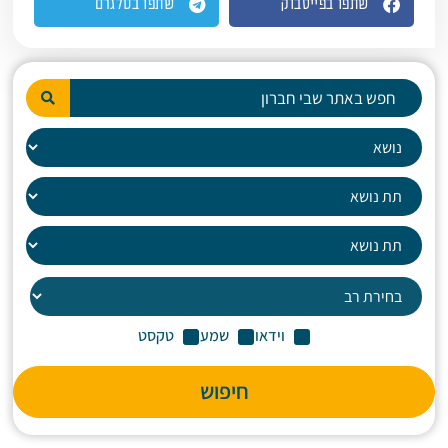
שתפו בפייסבוק
שתפו בטלגרם
וידאו
שמע
טקסט
חיפוש