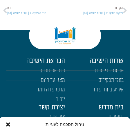
הקודם
הבא
פרק ה פסקה יא | אורות ישראל [66]
פרק ה פסקה יג | אורות ישראל [68]
אודות הישיבה
הכר את הישיבה
אודות שבי חברון
הכר את חברון
בעלי תפקידים
מאז ועד היום
אירועים וחדשות
מרכז שדה חמד
יזכור
בית מדרש
יצירת קשר
שיעורים
צור קשר
ניהול הסכמה לעוגיות
רבנים
הרשמה לשבו"ש