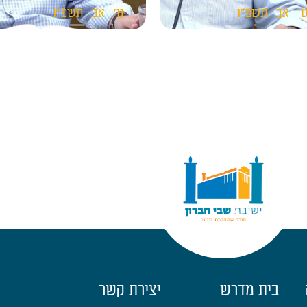
'
אב
תשפ"ו
ט'
אב
תשפ"ו
בית מדרש
יצירת קשר