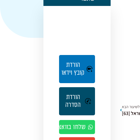
הורדת
קובץ וידאו
הורדת
הסדרה
לשיעור הבא
ל [63]
שלחו בוואצאפ