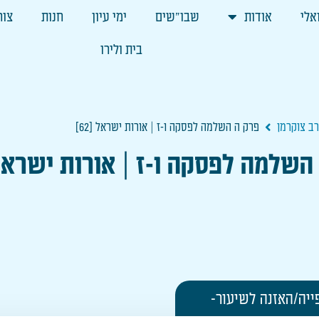
אלי
אודות
שבו"שים
ימי עיון
חנות
צור
בית ולירו
רב צוקרמן
פרק ה השלמה לפסקה ו-ז | אורות ישראל [62]
השלמה לפסקה ו-ז | אורות ישראל [2
ייה/האזנה לשיעור-