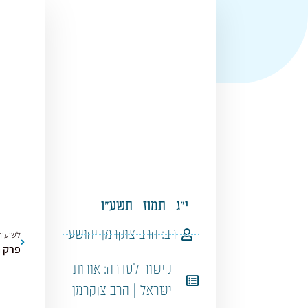
י"ג
תמוז
תשע"ו
רב:
הרב צוקרמן יהושע
לשיעור
פרק ה 
קישור לסדרה:
אורות
ישראל | הרב צוקרמן