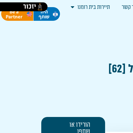
יזכור
 קשר
תיירות בית רומנו
Be a
היה
Partner
שותף
6]
הורידו או
שתפו