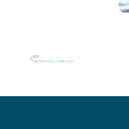
הבא
פרק ה' פסקה ח | אורות ישראל [63]