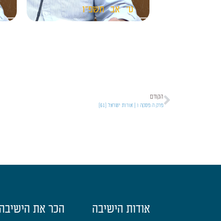
ט'
אב
תשפ"ו
ט
הקודם
פרק ה פסקה ו | אורות ישראל [61]
אודות הישיבה
הכר את הישיבה