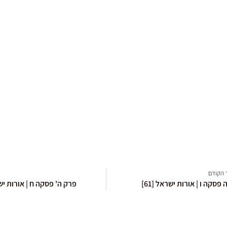
 הקודם
פסקה ו | אורות ישראל [61]
פרק ה' פסקה ח | אורות ישרא