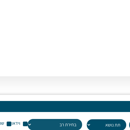
וידאו
שמ