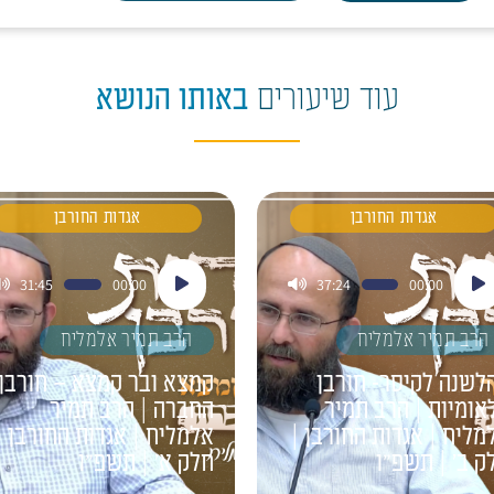
עוד שיעורים
באותו הנושא
אגדות החורבן
אגדות החורבן
ן
נגן
31:45
00:00
37:24
00:00
דיו
אודיו
הרב תמיר אלמליח
הרב תמיר אלמליח
לשנה לקיסר- חורבן
קמצא ובר קמצא – חורבן
אומיות | הרב תמיר
החברה | הרב תמיר
מליח | אגדות החורבן |
אלמליח | אגדות החורבן |
ק ב' | תשפ"ו
חלק א' | תשפ"ו