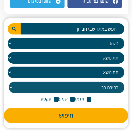
שתפו בפייסבוק
שתפו בטלגרם
וידאו
שמע
טקסט
חיפוש