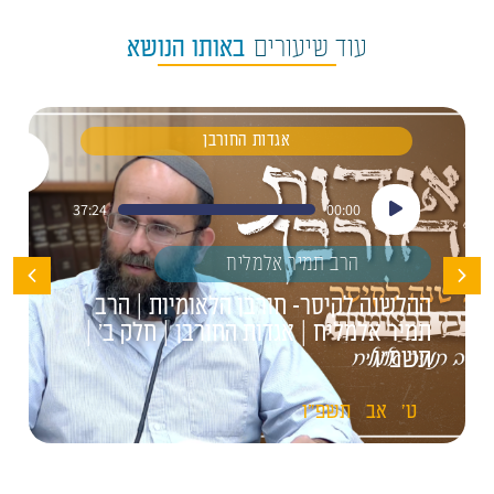
עוד שיעורים
באותו הנושא
אגדות החורבן
נגן
37:24
00:00
אודיו
הרב תמיר אלמליח
ההלשנה לקיסר- חורבן הלאומיות | הרב
תמיר אלמליח | אגדות החורבן | חלק ב' |
תשפ"ו
ט'
אב
תשפ"ו