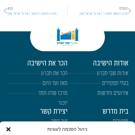
הקודם
הבא
פרק ה המשך פסקה ד | אורות ישראל [56]
פרק ה פיסקה ה המשך | אורות ישראל [58]
אודות הישיבה
הכר את הישיבה
אודות שבי חברון
הכר את חברון
בעלי תפקידים
מאז ועד היום
אירועים וחדשות
מרכז שדה חמד
יזכור
בית מדרש
יצירת קשר
שיעורים
צור קשר
ניהול הסכמה לעוגיות
רבנים
הרשמה לשבו"ש