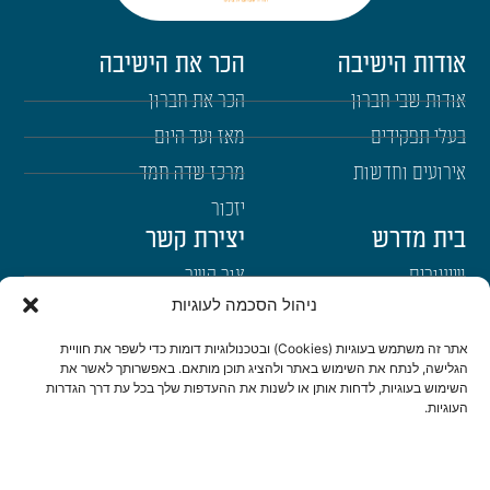
אודות הישיבה
הכר את הישיבה
אודות שבי חברון
הכר את חברון
בעלי תפקידים
מאז ועד היום
אירועים וחדשות
מרכז שדה חמד
יזכור
בית מדרש
יצירת קשר
שיעורים
צור קשר
ניהול הסכמה לעוגיות
רבנים
הרשמה לשבו"ש
ימי עיון
היה שותף
אתר זה משתמש בעוגיות (Cookies) ובטכנולוגיות דומות כדי לשפר את חוויית
הגלישה, לנתח את השימוש באתר ולהציג תוכן מותאם. באפשרותך לאשר את
דרכי הגעה
השימוש בעוגיות, לדחות אותן או לשנות את ההעדפות שלך בכל עת דרך הגדרות
העוגיות.
היה שותף
be a partner