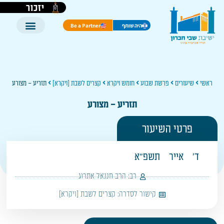
יזכור
היה שותף
Be a Partner
ראשי
שיעורים
פרשת שבוע
חומש ויקרא
קצרים לשבת [ויקרא]
תזריע – מצורע
תזריע – מצורע
פרטי השיעור
ד'
אייר
תשפ"א
רב:
הרב חננאל אתרוג
קישור לסדרה:
קצרים לשבת [ויקרא]