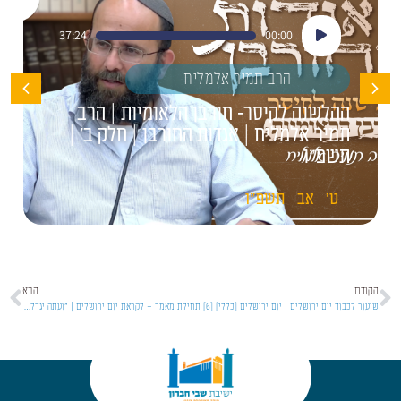
נגן
37:24
00:00
אודיו
הרב תמיר אלמליח
ההלשנה לקיסר- חורבן הלאומיות | הרב
תמיר אלמליח | אגדות החורבן | חלק ב' |
תשפ"ו
ט'
אב
תשפ"ו
הקודם
הבא
שיעור לכבוד יום ירושלים | יום ירושלים [כללי] [6]
תחילת מאמר – לקראת יום ירושלים | "ועתה יגדל כח ה'" [1]