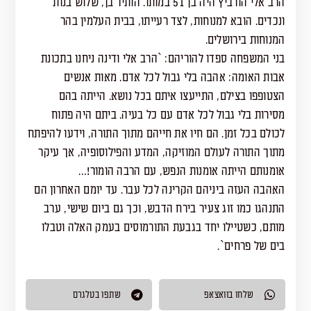
הרב אלי הורביץ היה בן 51 במותו. הותיר בן, שלוש בנות
ונכדים. הובא למנוחות, לצד רעייתו, בבית העלמין בהר
המנוחות בירושלים.
בני המשפחה ספדו להוריהם: `הרב אלי ודינה ניחנו בתכונת
אבות האומה: אהבה בלי גבול לכל אדם. מאות אנשים
הצטופפו בצילם, התייעצו איתם בכל נושא. הייתה בהם
מסירות בלי גבול לכל אדם עם כל בעיה. ביתם היה פתוח
לכולם בכל זמן. הם חיו את חייהם מתוך התורה, וידעו להיפתח
מתוך התורה לעולם המוזיקה, המדע והפילוסופיה, אך עיקר
אומנותם הייתה אומנות הנפש, עם הרבה הומור!…
האהבה העזה ביניהם הקרינה לכל עבר. עד יומם האחרון הם
התנהגו כמו זוג צעיר בירח הדבש, וכך גם ביום שישי, ערב
מותם, כשטיילו יחד בגבעת התורמוסים בעמק האלה וטבלו
בים של פרחים`.
שלחו בוואצאפ
שתפו בטלגרם