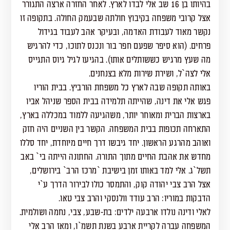
בהיותו בן 16 שב אלי לבדו לארץ. לאחר החזרה ארצה התגורר
אצל קרובי משפחה בקיבוץ חולתה שבעמק החולה. בתקופה זו
נקשר מאוד לעבודת האדמה, ובעיקר אהב לעבוד בגידול
פרחים. (הוא סיפר שפעם חפר בור ונכנס לתוכו, כדי להרגיש
מה שעץ מרגיש כששותלים אותו). בהגיעו לגיל גיוס התגייס
אלי לצה`ל, ושירת שירות מלא בצנחנים.
באותה תקופה שבה לארץ כל משפחת הורביץ. בבית הוריו
פגש אלי את דינה, שהייתה תלמידה בבית הספר שניהל אביו
בארצות הברית ומאוחר יותר, משהגיעה ללמוד במכללה בארץ,
התארחה תכופות בבית המשפחה. הקשר בין השניים היה חזק
ואוהב מהרגע הראשון. יחד גיבשו דרך חיים מיוחדת, יחד סללו
מחדש את אהבת החיים מתוך התורה. החתונה הייתה בי` באב
תשל`ג. אלי למד באותו זמן בישיבת `מרכז הרב` בירושלים,
אצל הרב צבי יהודה קוק, והתמסר כולו לבירור הדרך ע`י
הדבקות במוריו: הרב עודד וולנסקי והרב צבי טאו.
לאלי ודינה נולדו ארבעה ילדים: בת-שבע, צבי, נחמה ושולמית.
המשפחה עברה לקריית ארבע בשנת תשמ`ו, ומאז הרב אלי