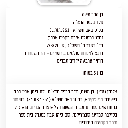
בן הרב משה
נולד בכפר הרא`ה
בכ`ט באב תשי`א , 31/8/1951
נהרג בפעולת איבה בקרית ארבע
בד` באדר ב` תשס`ג , 7/3/2003
הובא למנוחת עולמים בירושלים – הר המנוחות
הותיר ארבעה ילדים ונכדים
בן 51 במותו
אלנתן (אלי), בן משה, נולד בכפר הרא`ה, שם כיהן אביו כרב
בישיבת בני עקיבא, בכ`ט באב תשי`א (31.08.1951). בהיותו
בן חודשים ספורים עברה המשפחה לארצות הברית. הוא גדל
בסילבר ספרינג שבמרילנד, שם כיהן אביו כמנהל בית ספר
וכרב בקהילה היהודית.