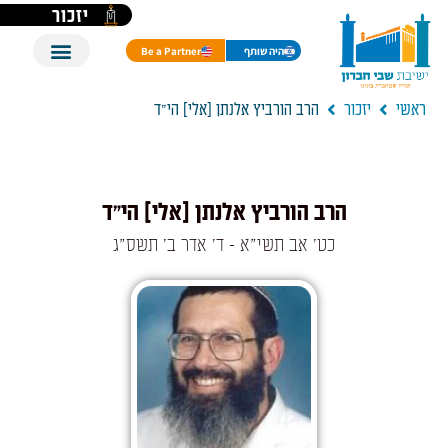
יזכור
היה שותף
Be a Partner
ראשי
יזכור
הרב הורביץ אלנתן [אלי] הי"ד
הרב הורביץ אלנתן [אלי] הי"ד
כט' אב תשי"א - ד' אדר ב' תשס"ג