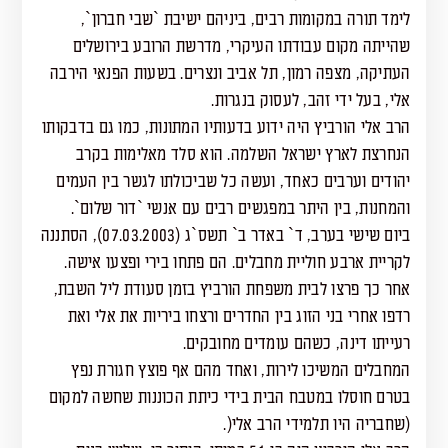
לימד תורה במקומות רבים, ביניהם ישיבת `שבי חברון`,
שהייתה מקום עבודתו העיקרי, מדרשת הרובע בירושלים
העתיקה, מצפה רמון, תל אביב ונצרים. בשעות הפנאי הירבה
אלי, בעל ידי זהב, לעסוק בנגרות.
הרב אלי הורביץ היה ידוע בדעותיו המתונות, כמו גם בדבקותו
הנחרצת לארץ ישראל השלמה. הוא סלד מאלימות בקרב
יהודים וערבים כאחד, ועשה כל שביכולתו לגשר בין העמים
והמחנות, בין היתר במפגשים רבים עם אנשי `דור שלום`.
ביום שישי בערב, ד` באדר ב` תשס`ג (07.03.2003), הסתננה
לקריית ארבע חוליית מחבלים. הם פתחו בירי ופצעו אישה.
אחר כך פרצו לבית משפחת הורביץ בזמן סעודת ליל השבת,
רדפו אחרי בני הזוג בין החדרים ורצחו ביריות את אלי ואת
רעייתו דינה, כשהם עומדים מחובקים.
המחבלים המשיכו לירות, ואחד מהם אף פוצץ חגורת נפץ
בטרם חוסלו במטבח הבית בידי כיתת הכוננות שחשה למקום
(שחבריה היו תלמידי הרב אלי(.