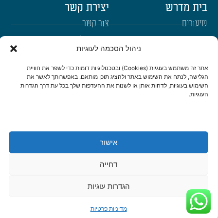
בית מדרש
יצירת קשר
שיעורים
צור קשר
רבנים
הרשמה לשבו"ש
ניהול הסכמה לעוגיות
ימי עיון
היה שותף
אתר זה משתמש בעוגיות (Cookies) ובטכנולוגיות דומות כדי לשפר את חוויית
דרכי הגעה
הגלישה, לנתח את השימוש באתר ולהציג תוכן מותאם. באפשרותך לאשר את
השימוש בעוגיות, לדחות אותן או לשנות את ההעדפות שלך בכל עת דרך הגדרות
העוגיות.
היה שותף
be a partner
אישור
הצהרת נגישות
מדיניות פרטיות
דחייה
© כל הזכויות שמורות לישיבת שבי חברון 2022 | נבנה ועוצב ב-❤ ע"י
אשחר
WEB
דיגיטל ואתרים
|
סטודיו צור בניית אתרים ומיתוג לעסקים
הגדרות עוגיות
מדיניות פרטיות