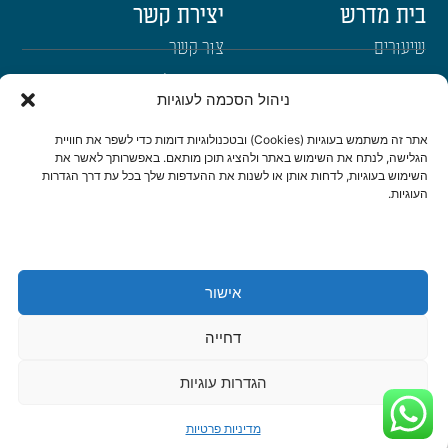
בית מדרש
יצירת קשר
שיעורים
צור קשר
רבנים
הרשמה לשבו"ש
ניהול הסכמה לעוגיות
ימי עיון
היה שותף
אתר זה משתמש בעוגיות (Cookies) ובטכנולוגיות דומות כדי לשפר את חוויית
דרכי הגעה
הגלישה, לנתח את השימוש באתר ולהציג תוכן מותאם. באפשרותך לאשר את
השימוש בעוגיות, לדחות אותן או לשנות את ההעדפות שלך בכל עת דרך הגדרות
העוגיות.
היה שותף
be a partner
אישור
הצהרת נגישות
מדיניות פרטיות
דחייה
© כל הזכויות שמורות לישיבת שבי חברון 2022 | נבנה ועוצב ב-❤ ע"י
אשחר
WEB
דיגיטל ואתרים
|
סטודיו צור בניית אתרים ומיתוג לעסקים
הגדרות עוגיות
מדיניות פרטיות