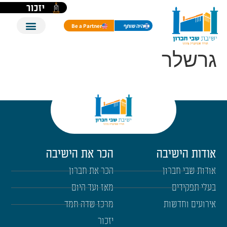
לתוכן
יזכור
היה שותף
Be a Partner
גרשלר
אודות הישיבה
הכר את הישיבה
אודות שבי חברון
הכר את חברון
בעלי תפקידים
מאז ועד היום
אירועים וחדשות
מרכז שדה חמד
יזכור