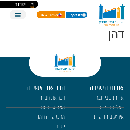
לתוכן
יזכור
היה שותף
Be a Partner
דהן
אודות הישיבה
הכר את הישיבה
אודות שבי חברון
הכר את חברון
בעלי תפקידים
מאז ועד היום
אירועים וחדשות
מרכז שדה חמד
יזכור