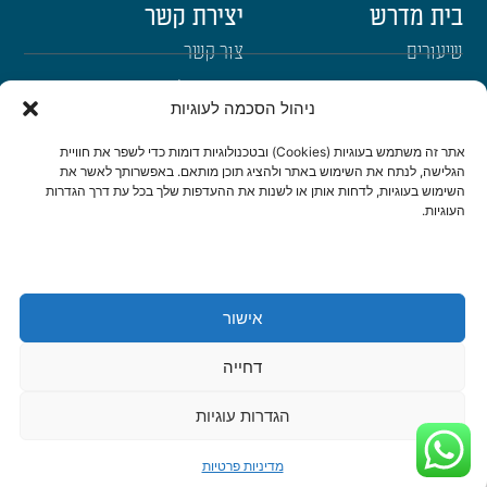
בית מדרש
יצירת קשר
שיעורים
צור קשר
רבנים
הרשמה לשבו"ש
ניהול הסכמה לעוגיות
ימי עיון
היה שותף
אתר זה משתמש בעוגיות (Cookies) ובטכנולוגיות דומות כדי לשפר את חוויית
דרכי הגעה
הגלישה, לנתח את השימוש באתר ולהציג תוכן מותאם. באפשרותך לאשר את
השימוש בעוגיות, לדחות אותן או לשנות את ההעדפות שלך בכל עת דרך הגדרות
העוגיות.
היה שותף
be a partner
אישור
הצהרת נגישות
מדיניות פרטיות
דחייה
© כל הזכויות שמורות לישיבת שבי חברון 2022 | נבנה ועוצב ב-❤ ע"י
אשחר
WEB
דיגיטל ואתרים
|
סטודיו צור בניית אתרים ומיתוג לעסקים
הגדרות עוגיות
מדיניות פרטיות