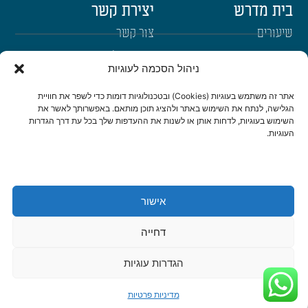
בית מדרש
יצירת קשר
שיעורים
צור קשר
רבנים
הרשמה לשבו"ש
ניהול הסכמה לעוגיות
ימי עיון
היה שותף
אתר זה משתמש בעוגיות (Cookies) ובטכנולוגיות דומות כדי לשפר את חוויית
דרכי הגעה
הגלישה, לנתח את השימוש באתר ולהציג תוכן מותאם. באפשרותך לאשר את
השימוש בעוגיות, לדחות אותן או לשנות את ההעדפות שלך בכל עת דרך הגדרות
העוגיות.
היה שותף
be a partner
אישור
הצהרת נגישות
מדיניות פרטיות
דחייה
© כל הזכויות שמורות לישיבת שבי חברון 2022 | נבנה ועוצב ב-❤ ע"י
אשחר
WEB
דיגיטל ואתרים
|
סטודיו צור בניית אתרים ומיתוג לעסקים
הגדרות עוגיות
מדיניות פרטיות