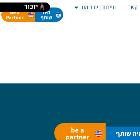
יזכור
 קשר
תיירות בית רומנו
Be a
היה
Partner
שותף
be a
יה שותף
partner