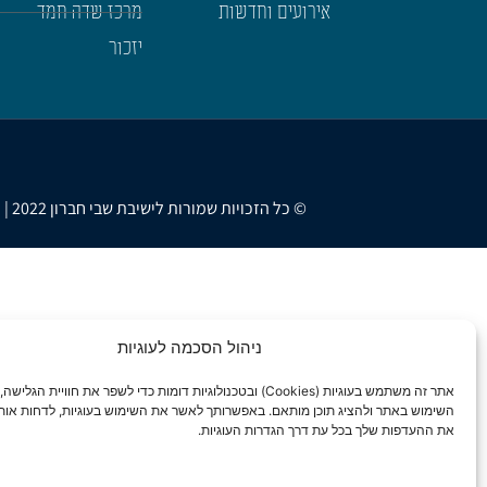
אירועים וחדשות
מרכז שדה חמד
יזכור
© כל הזכויות שמורות לישיבת שבי חברון 2022 | נבנה ועוצב ב-❤ ע"י
ניהול הסכמה לעוגיות
אתר זה משתמש בעוגיות (Cookies) ובטכנולוגיות דומות כדי לשפר את חוויית ה
השימוש באתר ולהציג תוכן מותאם. באפשרותך לאשר את השימוש בעוגיות, לדחות אותן
את ההעדפות שלך בכל עת דרך הגדרות העוגיות.