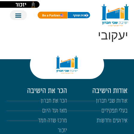
לתוכן
יזכור
היה שותף
Be a Partner
יעקובי
אודות הישיבה
הכר את הישיבה
אודות שבי חברון
הכר את חברון
בעלי תפקידים
מאז ועד היום
אירועים וחדשות
מרכז שדה חמד
יזכור