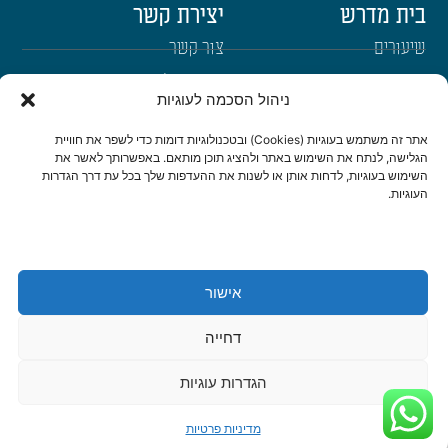
בית מדרש
יצירת קשר
שיעורים
צור קשר
רבנים
הרשמה לשבו"ש
ניהול הסכמה לעוגיות
ימי עיון
היה שותף
אתר זה משתמש בעוגיות (Cookies) ובטכנולוגיות דומות כדי לשפר את חוויית
דרכי הגעה
הגלישה, לנתח את השימוש באתר ולהציג תוכן מותאם. באפשרותך לאשר את
השימוש בעוגיות, לדחות אותן או לשנות את ההעדפות שלך בכל עת דרך הגדרות
העוגיות.
היה שותף
be a partner
אישור
הצהרת נגישות
מדיניות פרטיות
דחייה
© כל הזכויות שמורות לישיבת שבי חברון 2022 | נבנה ועוצב ב-❤ ע"י
אשחר
WEB
דיגיטל ואתרים
|
סטודיו צור בניית אתרים ומיתוג לעסקים
הגדרות עוגיות
מדיניות פרטיות