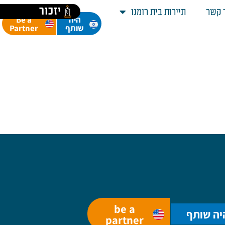
יזכור
 קשר
תיירות בית רומנו
Be a
היה
Partner
שותף
be a
יה שותף
partner