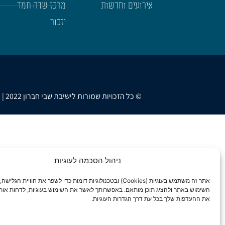
אירועים וחדשות
מרכז שדה חמד
יזכור
© כל הזכויות שמורות לישיבת שבי חברון 2022 | נבנה ועוצב ב-❤ ע"י
ניהול הסכמה לעוגיות
אתר זה משתמש בעוגיות (Cookies) ובטכנולוגיות דומות כדי לשפר את חוויית ה
השימוש באתר ולהציג תוכן מותאם. באפשרותך לאשר את השימוש בעוגיות, לדחות אותן
את ההעדפות שלך בכל עת דרך הגדרות העוגיות.