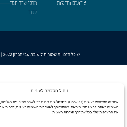
אירועים וחדשות
מרכז שדה חמד
יזכור
© כל הזכויות שמורות לישיבת שבי חברון 2022 | נבנה ועוצב ב-❤ ע"י
ניהול הסכמה לעוגיות
אתר זה משתמש בעוגיות (Cookies) ובטכנולוגיות דומות כדי לשפר את חוויית ה
השימוש באתר ולהציג תוכן מותאם. באפשרותך לאשר את השימוש בעוגיות, לדחות אותן
את ההעדפות שלך בכל עת דרך הגדרות העוגיות.