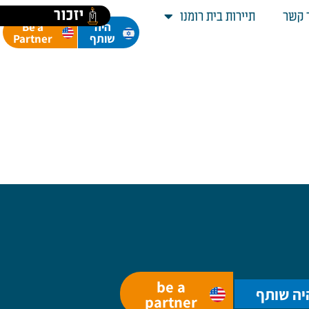
יזכור
 קשר
תיירות בית רומנו
Be a
היה
Partner
שותף
be a
יה שותף
partner