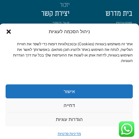
יזכור
בית מדרש
יצירת קשר
שיעורים
צור קשר
ניהול הסכמה לעוגיות
רבנים
הרשמה לשבו"ש
ימי עיון
היה שותף
אתר זה משתמש בעוגיות (Cookies) ובטכנולוגיות דומות כדי לשפר את חוויית
הגלישה, לנתח את השימוש באתר ולהציג תוכן מותאם. באפשרותך לאשר את
דרכי הגעה
השימוש בעוגיות, לדחות אותן או לשנות את ההעדפות שלך בכל עת דרך הגדרות
העוגיות.
היה שותף
be a partner
אישור
הצהרת נגישות
מדיניות פרטיות
דחייה
© כל הזכויות שמורות לישיבת שבי חברון 2022 | נבנה ועוצב ב-❤ ע"י
אשחר
הגדרות עוגיות
WEB
דיגיטל ואתרים
|
סטודיו צור בניית אתרים ומיתוג לעסקים
מדיניות פרטיות