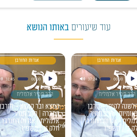
עוד שיעורים
באותו הנושא
אגדות החורבן
אגדות החורבן
ן
נגן
31:45
00:00
37:24
00:00
דיו
אודיו
הרב תמיר אלמליח
הרב תמיר אלמליח
לשנה לקיסר- חורבן
קמצא ובר קמצא – חורבן
אומיות | הרב תמיר
החברה | הרב תמיר
מליח | אגדות החורבן |
אלמליח | אגדות החורבן |
ק ב' | תשפ"ו
חלק א' | תשפ"ו