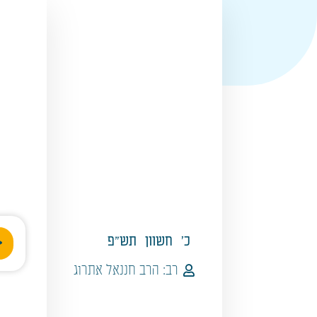
נגן
כ'
חשוון
תש"פ
אודי
רב:
הרב חננאל אתרוג