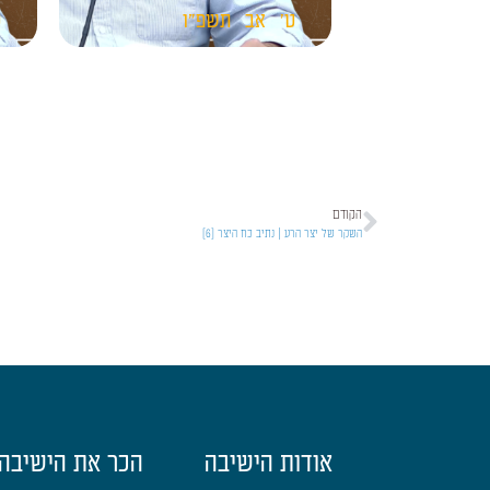
ט'
אב
תשפ"ו
ט
הקודם
השקר של יצר הרע | נתיב כח היצר [6]
אודות הישיבה
הכר את הישיבה