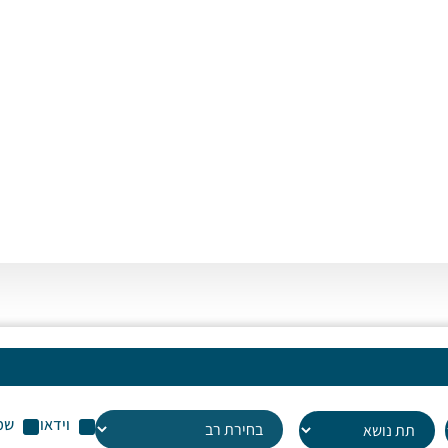
או
לה
עו
שמ
וידאו
שמ