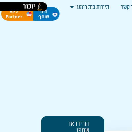
יזכור
 קשר
תיירות בית רומנו
Be a
היה
Partner
שותף
הורידו או
שתפו