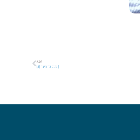
הבא
| נתיב כח היצר [8]