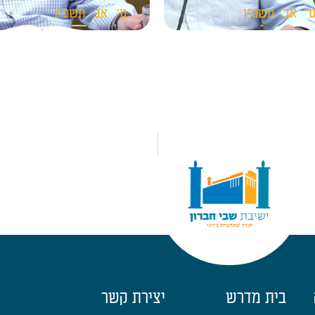
'
אב
תשפ"ו
ט'
אב
תשפ"ו
בית מדרש
יצירת קשר