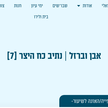
אלי
אודות
שבו"שים
ימי עיון
חנות
צור
בית ולירו
אבן וברזל | נתיב כח היצר [7]
ייה/האזנה לשיעור-