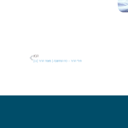
הבא
חולי הדור – כח המחשבה | מאמר הדור [11]