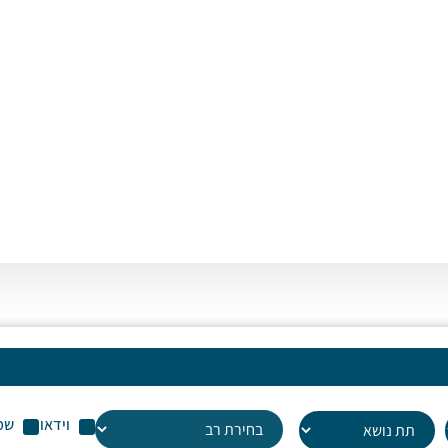
וידאו
שמ