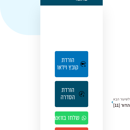
הורדת
קובץ וידאו
הורדת
הסדרה
לשיעור הבא
ר [11]
שלחו בוואצאפ