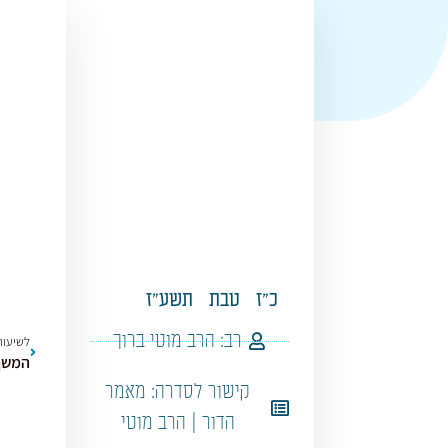
כ"ז
טבת
תשע"ז
רב:
הרב מוטי ברוך
לשיעור
המשך 
קישור לסדרה:
מאמר
הדור | הרב מוטי