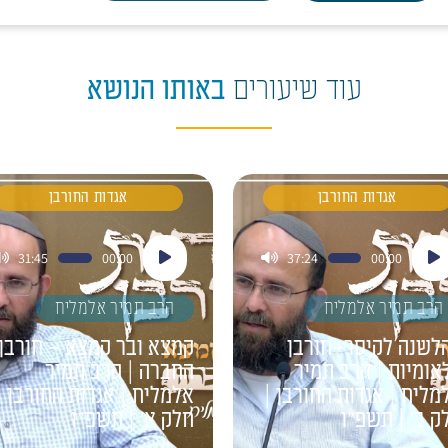
עוד שיעורים
באותו הנושא
אגדות החורבן
אגדות החורבן
ן
נגן
31:45
00:00
37:24
00:00
דיו
אודיו
הרב תמיר אלמליח
הרב תמיר אלמליח
לשנה לקיסר- חורבן
קמצא ובר קמצא – חורבן
אומיות | הרב תמיר
החברה | הרב תמיר
מליח | אגדות החורבן |
אלמליח | אגדות החורבן |
ק ב' | תשפ"ו
חלק א' | תשפ"ו