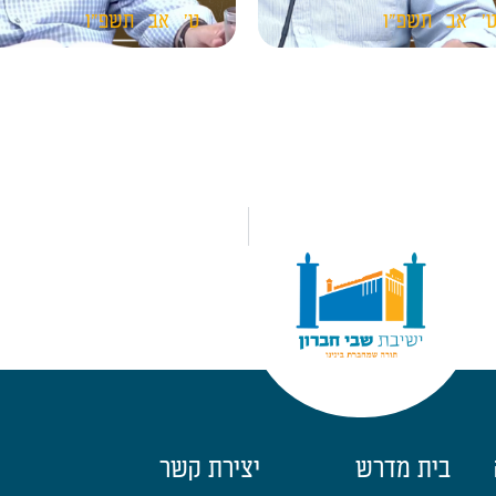
'
אב
תשפ"ו
ט'
אב
תשפ"ו
בית מדרש
יצירת קשר