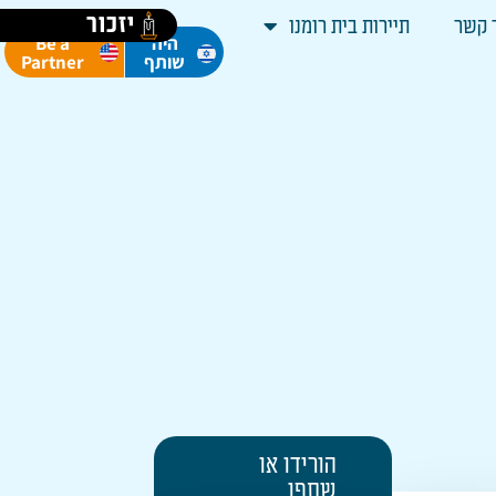
יזכור
 קשר
תיירות בית רומנו
Be a
היה
Partner
שותף
הורידו או
שתפו