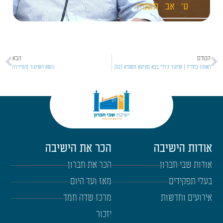
ט'
אב
תשפ"ו
הקודם
הבא
האמון בחז"ל | שיעור כללי בבא מציעא תשפ'א [02]
נושא השיעור |הסידרה
אודות הישיבה
הכר את הישיבה
אודות שבי חברון
הכר את חברון
בעלי תפקידים
מאז ועד היום
אירועים וחדשות
מרכז שדה חמד
יזכור