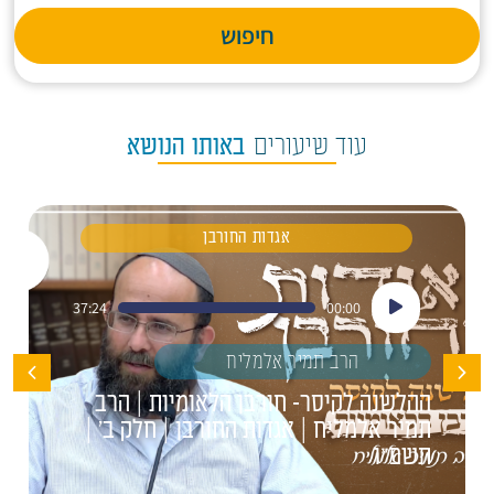
חיפוש
עוד שיעורים
באותו הנושא
אגדות החורבן
נגן
37:24
00:00
אודיו
הרב תמיר אלמליח
ההלשנה לקיסר- חורבן הלאומיות | הרב
תמיר אלמליח | אגדות החורבן | חלק ב' |
תשפ"ו