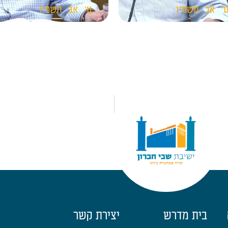
'
אב
תשפ"ו
ט'
אב
תשפ"ו
בית מדרש
יצירת קשר