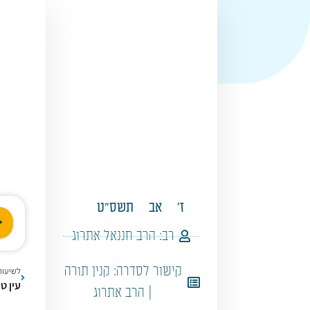
ז'
אב
תשס"ט
נגן
אודי
רב:
הרב חננאל אתרוג
קישור לסדרה:
קנין תורה
לשיעור
עין טובה| 48 מעלות ש
| הרב אתרוג