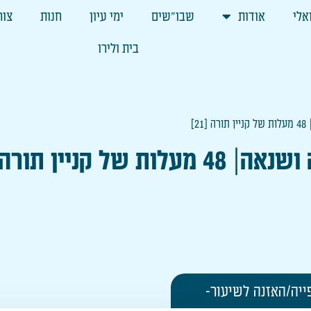
אלי
אודות
שבו"שים
ימי עיון
חנות
צור
בית ולירו
21]
מעלות של קניין תורה [21]
ייה/האזנה לשיעור-