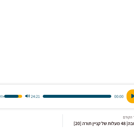
24:21
00:00
1.00x
הש
ו
במ
למ
 הקודם
כדי
ל קניין תורה [20]
לה