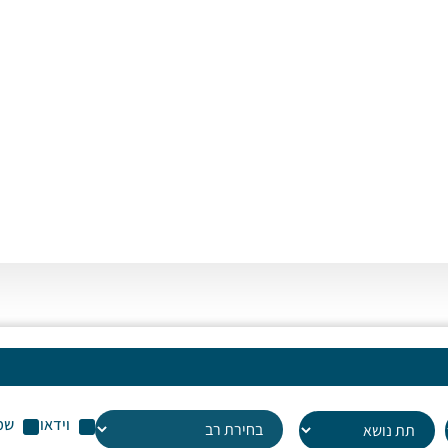
או
לה
עו
שמ
וידאו
שמ