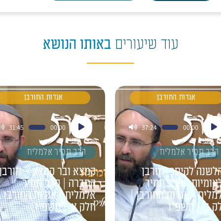
עוד שיעורים
באותו הנושא
אגדות החורבן
אגדות החורבן
ן
נגן
31:45
00:00
37:24
00:00
דיו
אודיו
הרב תמיר אלמליח
הרב תמיר אלמליח
לשנה לקיסר- חורבן
קמצא ובר קמצא – חורבן
אומיות | הרב תמיר
החברה | הרב תמיר
מליח | אגדות החורבן |
אלמליח | אגדות החורבן |
ק ב' | תשפ"ו
חלק א' | תשפ"ו