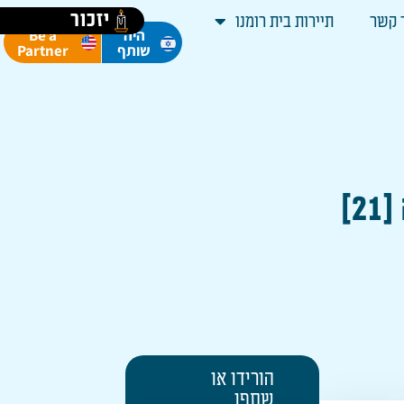
יזכור
 קשר
תיירות בית רומנו
Be a
היה
Partner
שותף
הורידו או
שתפו