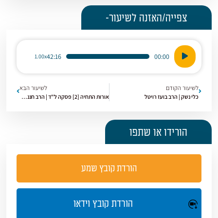
צפייה/האזנה לשיעור-
נגן
42:16
00:00
1.00x
אודיו
לשיעור הקודם
לשיעור הבא
כלי נשק | הרב בועז רויטל
אורות התחיה [2] פסקה ל"ד | הרב חננאל אתרוג
הורידו או שתפו
הורדת קובץ שמע
הורדת קובץ וידאו