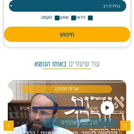
וידאו
שמע
טקסט
חיפוש
עוד שיעורים
באותו הנושא
אגדות החורבן
נגן
37:24
00:00
אודיו
הרב תמיר אלמליח