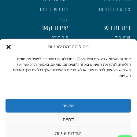
אירועים וחדשות
מרכז שדה חמד
יזכור
בית מדרש
יצירת קשר
שיעורים
צור קשר
ניהול הסכמה לעוגיות
רבנים
הרשמה לשבו"ש
ימי עיון
היה שותף
אתר זה משתמש בעוגיות (Cookies) ובטכנולוגיות דומות כדי לשפר את חוויית
הגלישה, לנתח את השימוש באתר ולהציג תוכן מותאם. באפשרותך לאשר את
דרכי הגעה
השימוש בעוגיות, לדחות אותן או לשנות את ההעדפות שלך בכל עת דרך הגדרות
העוגיות.
היה שותף
be a partner
אישור
הצהרת נגישות
מדיניות פרטיות
דחייה
© כל הזכויות שמורות לישיבת שבי חברון 2022 | נבנה ועוצב ב-❤ ע"י
אשחר
הגדרות עוגיות
WEB
דיגיטל ואתרים
|
סטודיו צור בניית אתרים ומיתוג לעסקים