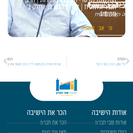
ההלשנה לקיסר- חורבן הלאומיות | הרב
תמיר אלמליח | אגדות החורבן | חלק ב' |
תשפ"ו
ט'
אב
תשפ"ו
הקודם
הבא
כלי נשק | הרב בועז רויטל
אורות התחיה [2] פסקה ל"ד | הרב חננאל אתרוג
אודות הישיבה
הכר את הישיבה
אודות שבי חברון
הכר את חברון
בעלי תפקידים
מאז ועד היום