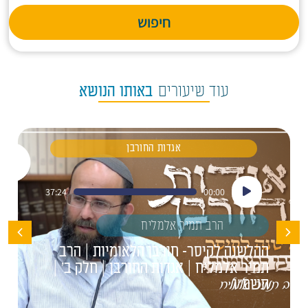
חיפוש
עוד שיעורים
באותו הנושא
אגדות החורבן
נגן
37:24
00:00
אודיו
הרב תמיר אלמליח
ההלשנה לקיסר- חורבן הלאומיות | הרב
תמיר אלמליח | אגדות החורבן | חלק ב' |
תשפ"ו