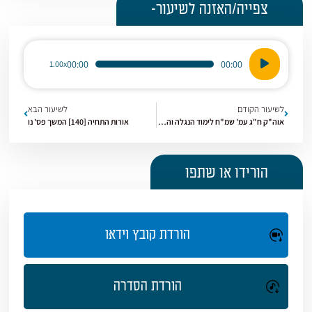
צפייה/האזנה לשיעור-
נגן
00:00
00:00
1.00x
אודיו
לשיעור הקודם
לשיעור הבא
אוה"ק ח"ג עמ' שמ"ח לימוד הנגלה והנסתר | אורות התחיה [138]
אורות התחיה [140] המשך פס' נו
הורידו או שתפו
הורדת קובץ וידאו
הורדת הסדרה