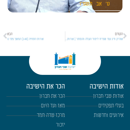
ט'
אב
תשפ"ו
הקודם
הבא
אוה"ק ח"ג עמ' שמ"ח לימוד הנגלה והנסתר | אורות התחיה [138]
אורות התחיה [140] המשך פס' נו
אודות הישיבה
הכר את הישיבה
אודות שבי חברון
הכר את חברון
בעלי תפקידים
מאז ועד היום
אירועים וחדשות
מרכז שדה חמד
יזכור