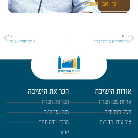
ט'
אב
תשפ"ו
הקודם
הבא
אורות התחיה [29] המשך פס' ה
אורות התחיה [31] פס ו
אודות הישיבה
הכר את הישיבה
אודות שבי חברון
הכר את חברון
בעלי תפקידים
מאז ועד היום
אירועים וחדשות
מרכז שדה חמד
יזכור