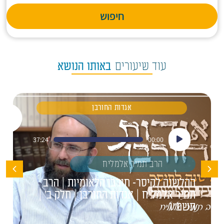
חיפוש
עוד שיעורים
באותו הנושא
אגדות החורבן
נגן
37:24
00:00
אודיו
הרב תמיר אלמליח
ההלשנה לקיסר- חורבן הלאומיות | הרב
תמיר אלמליח | אגדות החורבן | חלק ב' |
תשפ"ו