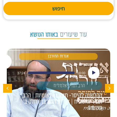
חיפוש
עוד שיעורים
באותו הנושא
אגדות החורבן
נגן
37:24
00:00
אודיו
הרב תמיר אלמליח
ההלשנה לקיסר- חורבן הלאומיות | הרב
תמיר אלמליח | אגדות החורבן | חלק ב' |
תשפ"ו