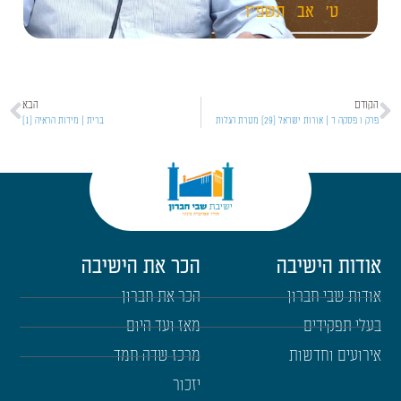
ט'
אב
תשפ"ו
הקודם
הבא
פרק ו פסקה ד | אורות ישראל [29] מטרת הגלות
ברית | מידות הראיה [1]
אודות הישיבה
הכר את הישיבה
אודות שבי חברון
הכר את חברון
בעלי תפקידים
מאז ועד היום
אירועים וחדשות
מרכז שדה חמד
יזכור