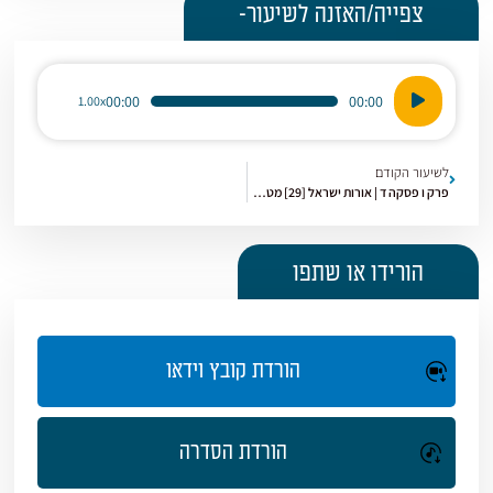
צפייה/האזנה לשיעור-
נגן
00:00
00:00
1.00x
אודיו
לשיעור הקודם
פרק ו פסקה ד | אורות ישראל [29] מטרת הגלות
הורידו או שתפו
הורדת קובץ וידאו
הורדת הסדרה