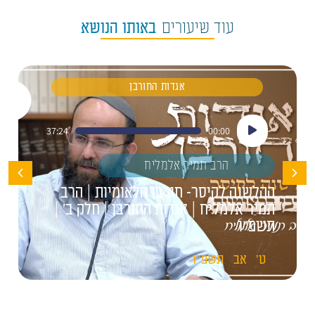
עוד שיעורים
באותו הנושא
אגדות החורבן
נגן
37:24
00:00
אודיו
הרב תמיר אלמליח
ההלשנה לקיסר- חורבן הלאומיות | הרב
תמיר אלמליח | אגדות החורבן | חלק ב' |
תשפ"ו
ט'
אב
תשפ"ו