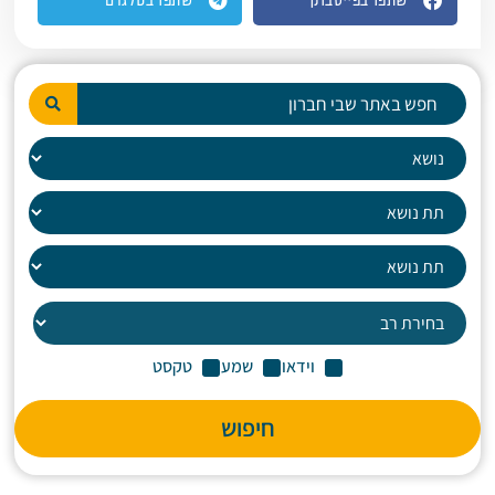
שתפו בפייסבוק
שתפו בטלגרם
וידאו
שמע
טקסט
חיפוש