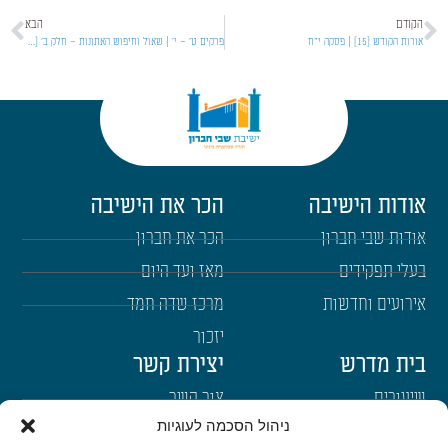
הקודם
הבא
אורות הקודש [15] | פסקה י"ח
פרקים ט' – י' | שאול וחיפוש האתונות – חלק ב' [24] שמואל א'
אודות הישיבה
הכר את הישיבה
אודות שבי חברון
הכר את חברון
בעלי תפקידים
מאז ועד היום
אירועים וחדשות
מרכז שדה חמד
יזכור
בית מדרש
יצירת קשר
שיעורים
צור קשר
ניהול הסכמה לעוגיות
רבנים
הרשמה לשבו"ש