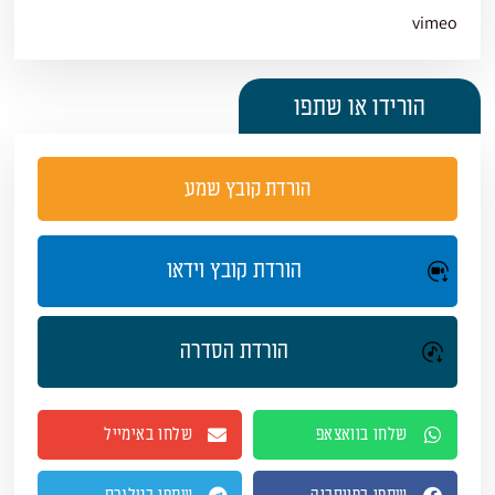
vimeo
הורידו או שתפו
הורדת קובץ שמע
הורדת קובץ וידאו
הורדת הסדרה
שלחו בוואצאפ
שלחו באימייל