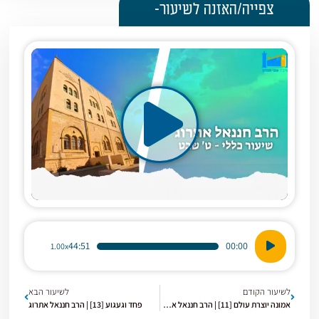
צפייה/האזנה לשיעור-
נגן
44:51
00:00
1.00x
אודיו
לשיעור הקודם
לשיעור הבא
אמונה יוצרת עולם [11] | הרב חננאל אתרוג
פחד וגעגוע [13] | הרב חננאל אתרוג