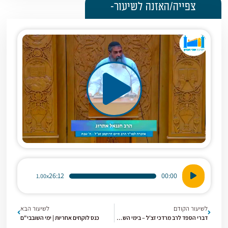
צפייה/האזנה לשיעור-
נגן
26:12
00:00
1.00x
אודיו
לשיעור הקודם
לשיעור הבא
דברי הספד לרב מרדכי זצ'ל – בימי השבעה | האמת המוחלטה
כנס לוקחים אחריות | ימי השובבי"ם