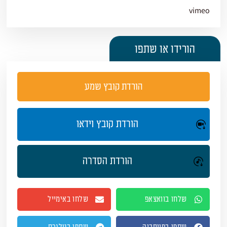
vimeo
הורידו או שתפו
הורדת קובץ שמע
הורדת קובץ וידאו
הורדת הסדרה
שלחו בוואצאפ
שלחו באימייל