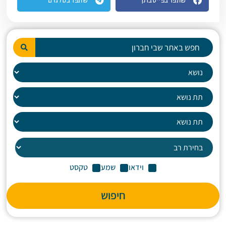
שתפו בפייסבוק
שתפו בטלגרם
וידאו
שמע
טקסט
חיפוש