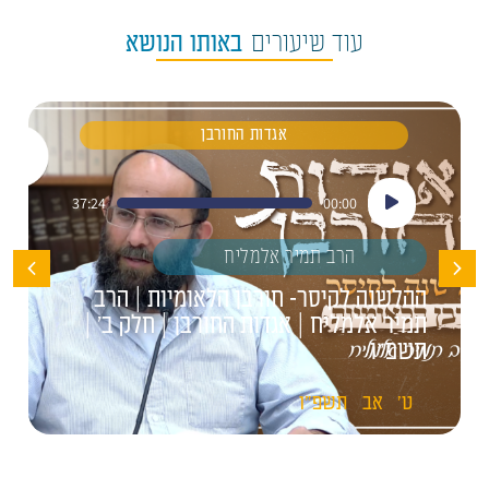
עוד שיעורים
באותו הנושא
אגדות החורבן
נגן
37:24
00:00
אודיו
הרב תמיר אלמליח
ההלשנה לקיסר- חורבן הלאומיות | הרב
תמיר אלמליח | אגדות החורבן | חלק ב' |
תשפ"ו
ט'
אב
תשפ"ו