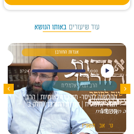
עוד שיעורים
באותו הנושא
אגדות החורבן
נגן
37:24
00:00
אודיו
הרב תמיר אלמליח
ההלשנה לקיסר- חורבן הלאומיות | הרב
תמיר אלמליח | אגדות החורבן | חלק ב' |
תשפ"ו
ט'
אב
תשפ"ו