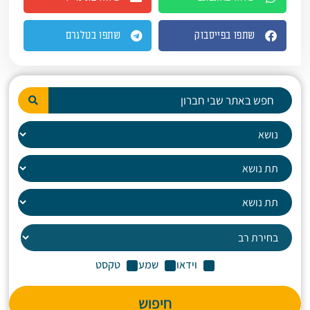
שתפו בפייסבוק
שתפו בטלגרם
וידאו
שמע
טקסט
חיפוש