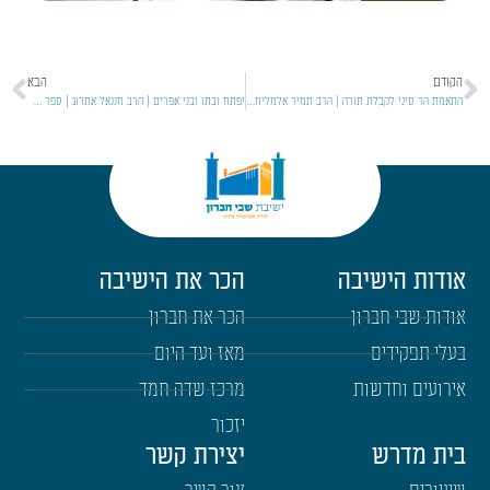
הקודם
הבא
התאמת הר סיני לקבלת תורה | הרב תמיר אלמליח | חובת הלבבות | תשפ"ו [9]
יפתח ובתו ובני אפרים | הרב חננאל אתרוג | ספר שופטים | תשפ"ו [28]
אודות הישיבה
הכר את הישיבה
אודות שבי חברון
הכר את חברון
בעלי תפקידים
מאז ועד היום
אירועים וחדשות
מרכז שדה חמד
יזכור
בית מדרש
יצירת קשר