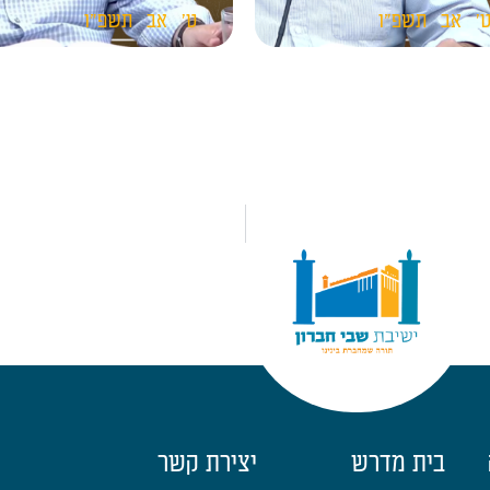
'
אב
תשפ"ו
ט'
אב
תשפ"ו
בית מדרש
יצירת קשר