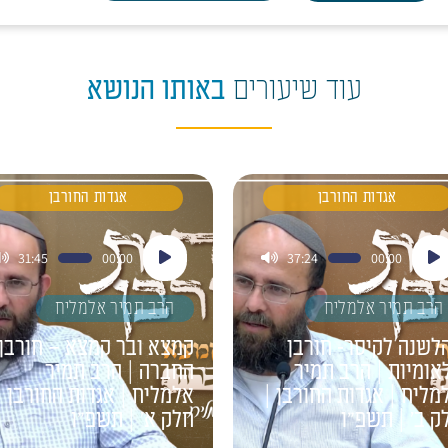
עוד שיעורים
באותו הנושא
אגדות החורבן
אגדות החורבן
ן
נגן
31:45
00:00
37:24
00:00
דיו
אודיו
הרב תמיר אלמליח
הרב תמיר אלמליח
לשנה לקיסר- חורבן
קמצא ובר קמצא – חורבן
אומיות | הרב תמיר
החברה | הרב תמיר
מליח | אגדות החורבן |
אלמליח | אגדות החורבן |
ק ב' | תשפ"ו
חלק א' | תשפ"ו