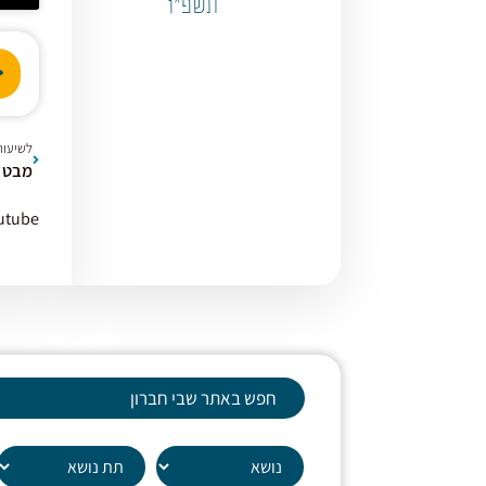
תשפ"ו
נגן
אודי
לשיעור
utube