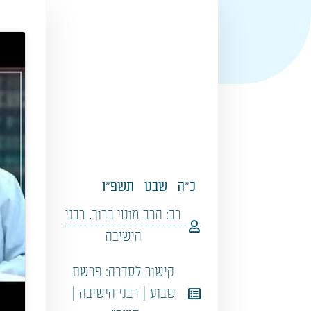
כ"ה
שבט
תשפ"ו
רב:
הרב מוטי ברוך
,
רבני
הישיבה
קישור לסדרה:
פרשת
שבוע | רבני הישיבה |