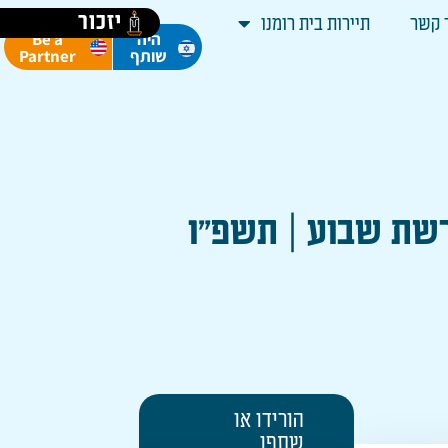
יזכור
 קשר
תיירות בית רומנו
Be a
היה
Partner
שותף
רשת שבוע | תשפ״ו
הורידו או
שתפו