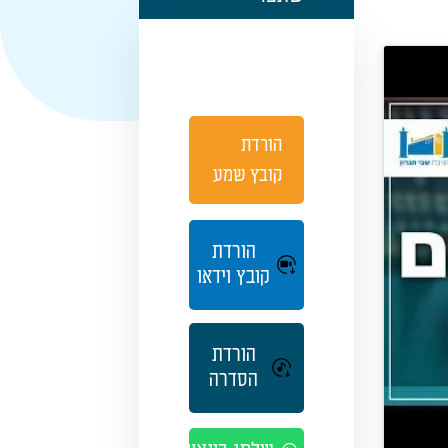
הורדת
קובץ שמע
הורדת
קובץ וידאו
הורדת
הסדרה