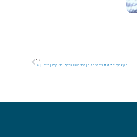
הבא
ביקש הקב״ה לעשות חזקיהו משיח | הרב חננאל אתרוג | בבא קמא | תשפ״ו [20]