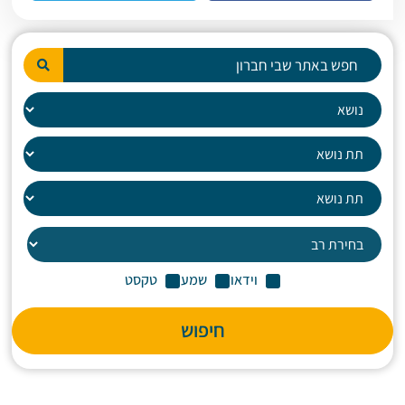
וידאו
שמע
טקסט
חיפוש