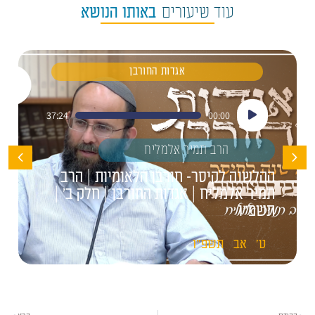
עוד שיעורים
באותו הנושא
אגדות החורבן
נגן
37:24
00:00
אודיו
הרב תמיר אלמליח
ההלשנה לקיסר- חורבן הלאומיות | הרב
תמיר אלמליח | אגדות החורבן | חלק ב' |
תשפ"ו
ט'
אב
תשפ"ו