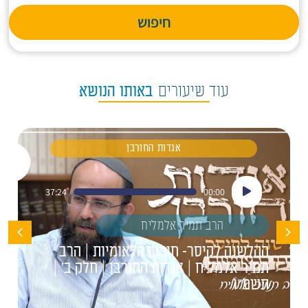
חיפוש
עוד שיעורים
באותו הנושא
אגדות החורבן
נגן
37:24
00:00
אודיו
הרב תמיר אלמליח
ההלשנה לקיסר- חורבן הלאומיות | הרב
תמיר אלמליח | אגדות החורבן | חלק ב' |
תשפ"ו