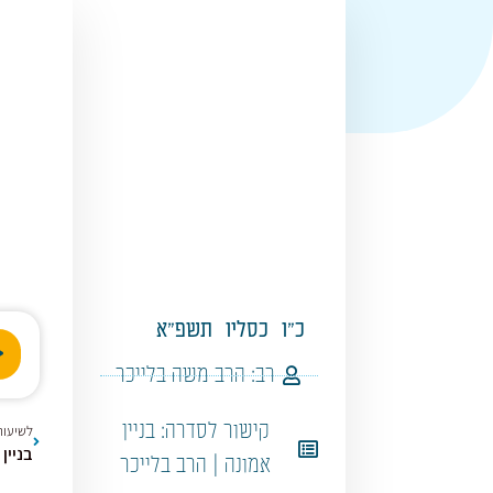
כ"ו
כסליו
תשפ"א
נגן
אודי
רב:
הרב משה בלייכר
קישור לסדרה:
בניין
לשיעור
בניין 
אמונה | הרב בלייכר