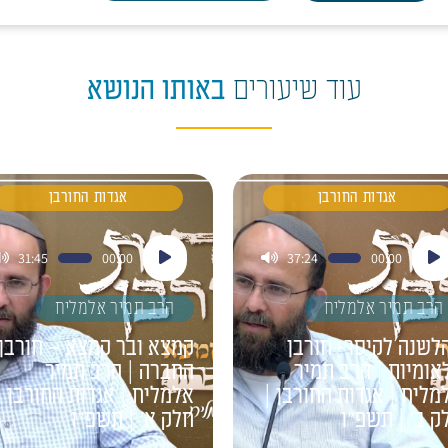
עוד שיעורים
באותו הנושא
אגדות החורבן
אגדות החורבן
ן
נגן
31:45
00:00
37:24
00:00
דיו
אודיו
הרב תמיר אלמליח
הרב תמיר אלמליח
לשנה לקיסר- חורבן
קמצא ובר קמצא – חורבן
אומיות | הרב תמיר
החברה | הרב תמיר
מליח | אגדות החורבן |
אלמליח | אגדות החורבן |
ק ב' | תשפ"ו
חלק א' | תשפ"ו