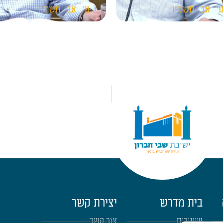
'
אב
תשפ"ו
ט'
אב
תשפ"ו
בית מדרש
יצירת קשר
שיעורים
צור קשר