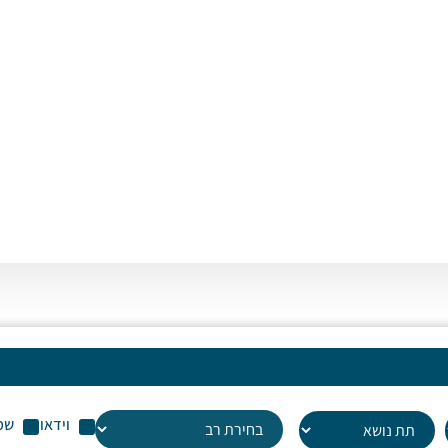
או
לה
עו
שמ
וידאו
שמ