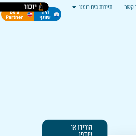
יזכור
 קשר
תיירות בית רומנו
Be a
היה
Partner
שותף
הורידו או
שתפו