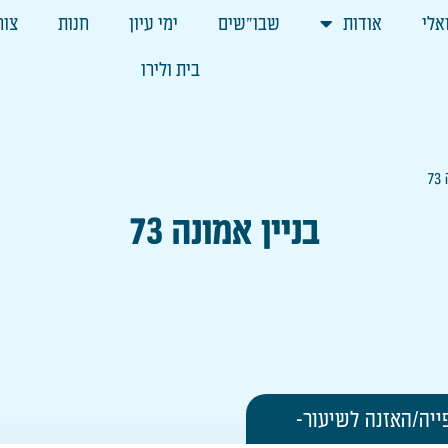
אלי
אודות
שבו"שים
ימי עיון
חנות
צור
בית ולירו
7
בניין אמונה 73
ייה/האזנה לשיעור-