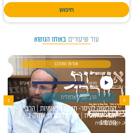
חיפוש
עוד שיעורים
באותו הנושא
אגדות החורבן
נגן
37:24
00:00
אודיו
הרב תמיר אלמליח
ההלשנה לקיסר- חורבן הלאומיות | הרב
תמיר אלמליח | אגדות החורבן | חלק ב' |
תשפ"ו