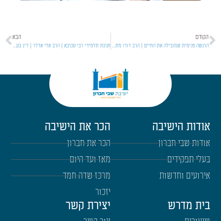
הקודם
הבא
הרגשה פנימית שמובילה את החיים | הרב דודו מתוקי | סוגיות בעין איה | תשפ"ו [15]
חגיגת תלמידי רבי עקיבא | הרב אלי אדלר | ל"ג בעומר | תשפ״ו
אודות הישיבה
הכר את הישיבה
אודות שבי חברון
הכר את חברון
בעלי תפקידים
מאז ועד היום
אירועים וחדשות
מרכז שדה חמד
יזכור
בית מדרש
יצירת קשר