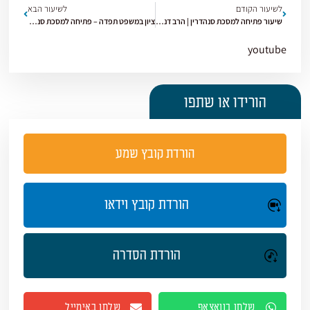
לשיעור הקודם
לשיעור הבא
שיעור פתיחה למסכת סנהדרין | הרב דני מילר | סנהדרין | תשפ״ו
ציון במשפט תפדה – פתיחה למסכת סנהדרין | הרב חננאל אתרוג | סנהדרין | תשפ״ו [1]
youtube
הורידו או שתפו
הורדת קובץ שמע
הורדת קובץ וידאו
הורדת הסדרה
שלחו בוואצאפ
שלחו באימייל