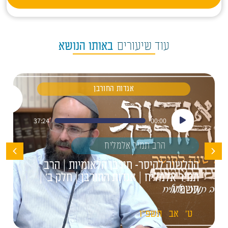
עוד שיעורים
באותו הנושא
אגדות החורבן
נגן
37:24
00:00
אודיו
הרב תמיר אלמליח
ההלשנה לקיסר- חורבן הלאומיות | הרב
תמיר אלמליח | אגדות החורבן | חלק ב' |
תשפ"ו
ט'
אב
תשפ"ו