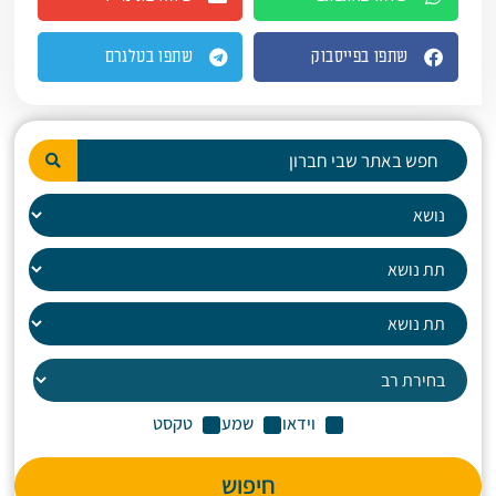
שתפו בפייסבוק
שתפו בטלגרם
וידאו
שמע
טקסט
חיפוש