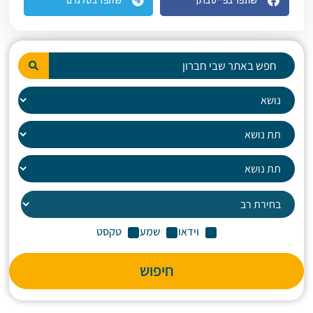
שתפו בפייסבוק
שתפו בטלגרם
וידאו
שמע
טקסט
חיפוש