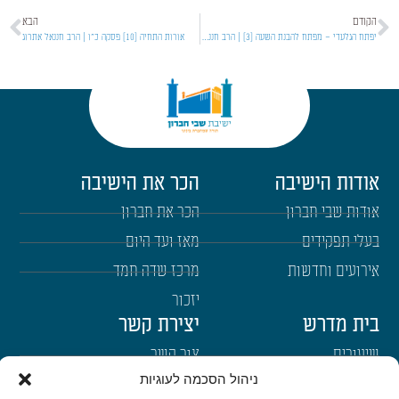
הקודם
הבא
יפתח הגלעדי – מפתח להבנת השעה [3] | הרב חננאל אתרוג
אורות התחיה [10] פסקה כ"ו | הרב חננאל אתרוג
אודות הישיבה
הכר את הישיבה
אודות שבי חברון
הכר את חברון
בעלי תפקידים
מאז ועד היום
אירועים וחדשות
מרכז שדה חמד
יזכור
בית מדרש
יצירת קשר
שיעורים
צור קשר
ניהול הסכמה לעוגיות
רבנים
הרשמה לשבו"ש