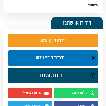
vimeo
הורידו או שתפו
הורדת קובץ שמע
הורדת קובץ וידאו
הורדת הסדרה
שלחו בוואצאפ
שלחו באימייל