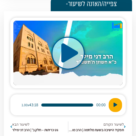
צפייה/האזנה לשיעור-
נגן
43:18
00:00
1.00x
אודיו
לשיעור הקודם
לשיעור הבא
תפקיד הישיבה בשעת מלחמה | הרב מוטי ברוך
גט כריתות – חלק ב' | הרב דני מילר