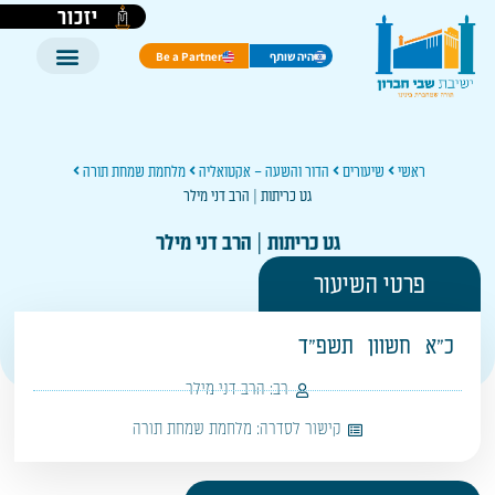
יזכור
היה שותף
Be a Partner
ראשי
שיעורים
הדור והשעה – אקטואליה
מלחמת שמחת תורה
גט כריתות | הרב דני מילר
גט כריתות | הרב דני מילר
פרטי השיעור
כ"א
חשוון
תשפ"ד
רב:
הרב דני מילר
קישור לסדרה:
מלחמת שמחת תורה