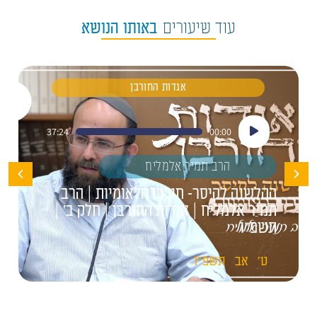
עוד שיעורים
באותו הנושא
אגדות החורבן
נגן
37:24
00:00
אודיו
הרב תמיר אלמליח
ההלשנה לקיסר- חורבן הלאומיות | הרב
תמיר אלמליח | אגדות החורבן | חלק ב' |
תשפ"ו
ט'
אב
תשפ"ו