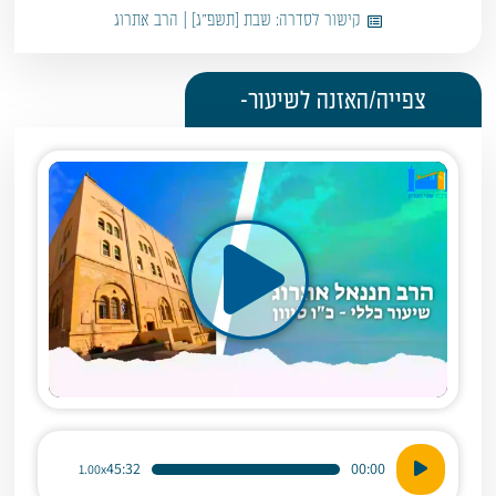
קישור לסדרה:
שבת [תשפ"ג] | הרב אתרוג
צפייה/האזנה לשיעור-
נגן
45:32
00:00
1.00x
אודיו