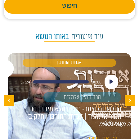
חיפוש
עוד שיעורים
באותו הנושא
אגדות החורבן
נגן
37:24
00:00
אודיו
הרב תמיר אלמליח
ההלשנה לקיסר- חורבן הלאומיות | הרב
תמיר אלמליח | אגדות החורבן | חלק ב' |
תשפ"ו
ט'
אב
תשפ"ו