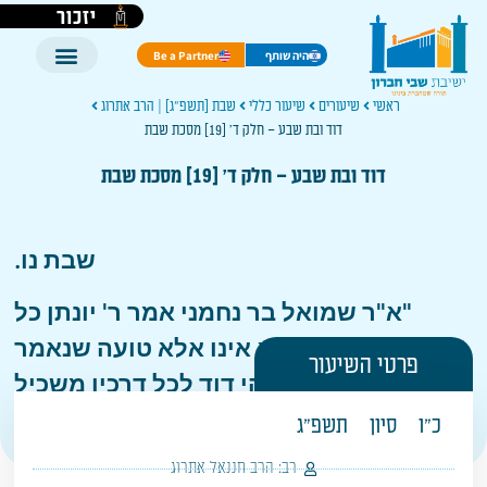
יזכור
היה שותף
Be a Partner
ראשי
שיעורים
שיעור כללי
שבת [תשפ"ג] | הרב אתרוג
דוד ובת שבע – חלק ד' [19] מסכת שבת
דוד ובת שבע – חלק ד' [19] מסכת שבת
שבת נו.
"א"ר שמואל בר נחמני אמר ר' יונתן כל
האומר דוד חטא אינו אלא טועה שנאמר
פרטי השיעור
(
שמואל א יח, יד
) ויהי דוד לכל דרכיו משכיל
וה' עמו וגו'"
כ"ו
סיון
תשפ"ג
רב:
הרב חננאל אתרוג