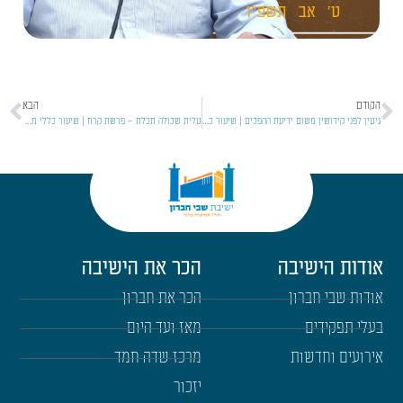
ט'
אב
תשפ"ו
הקודם
הבא
גיטין לפני קידושין משום ידיעת ההפכים | שיעור כללי מסכת קידושין [24]
טלית שכולה תכלת – פרשת קרח | שיעור כללי מסכת קידושין [26]
אודות הישיבה
הכר את הישיבה
אודות שבי חברון
הכר את חברון
בעלי תפקידים
מאז ועד היום
אירועים וחדשות
מרכז שדה חמד
יזכור