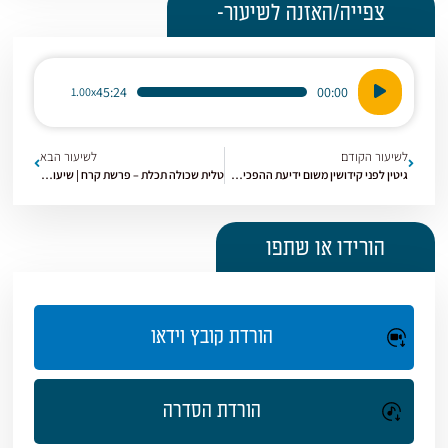
צפייה/האזנה לשיעור-
נגן
45:24
00:00
1.00x
אודיו
לשיעור הקודם
לשיעור הבא
גיטין לפני קידושין משום ידיעת ההפכים | שיעור כללי מסכת קידושין [24]
טלית שכולה תכלת – פרשת קרח | שיעור כללי מסכת קידושין [26]
הורידו או שתפו
הורדת קובץ וידאו
הורדת הסדרה