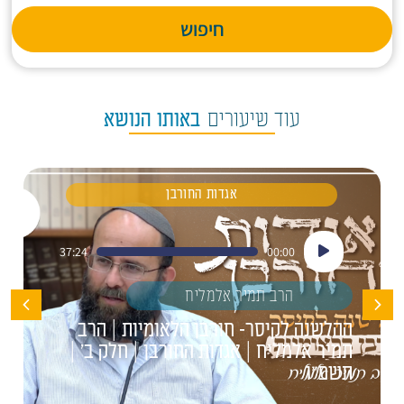
חיפוש
עוד שיעורים
באותו הנושא
אגדות החורבן
נגן
37:24
00:00
אודיו
הרב תמיר אלמליח
ההלשנה לקיסר- חורבן הלאומיות | הרב
תמיר אלמליח | אגדות החורבן | חלק ב' |
תשפ"ו