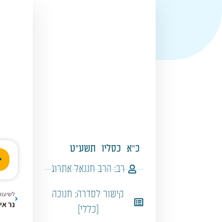
כ"א
כסליו
תשע"ט
נגן
אודי
רב:
הרב חננאל אתרוג
קישור לסדרה:
חנוכה
לשיעור
נר איש
[כללי]