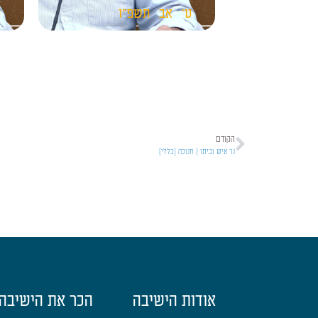
ט'
אב
תשפ"ו
ט
הקודם
נר איש וביתו | חנוכה [כללי]
אודות הישיבה
הכר את הישיבה