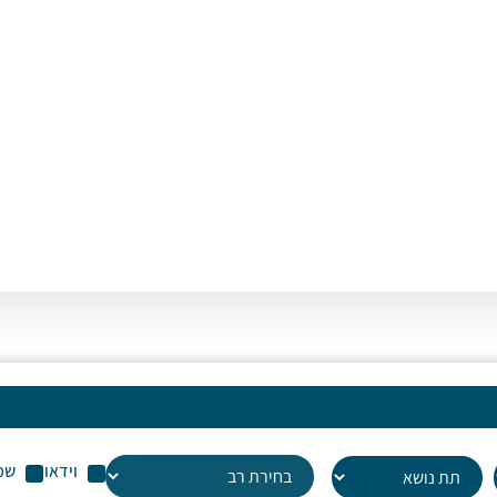
או
לה
עו
שמ
וידאו
שמ