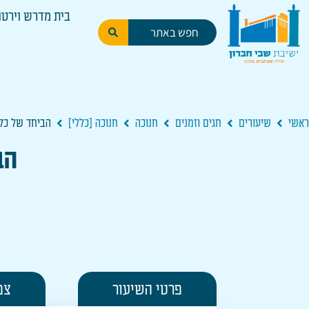
בית מדרש וירטו
ראשי
שיעורים
חגים וזמנים
חנוכה
חנוכה [כללי]
הביחד של כלל
הב
פרטי השיעור
צפ