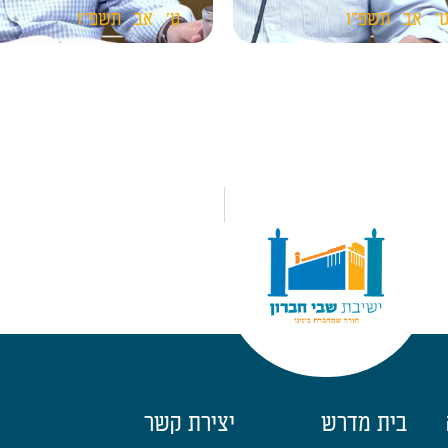
'
אב
תשפ"ו
ט'
אב
תשפ"ו
בית מדרש
יצירת קשר