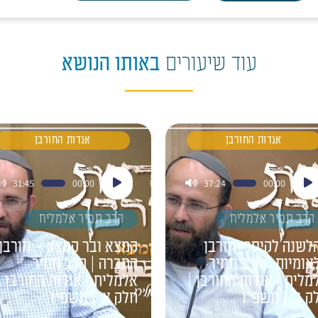
עוד שיעורים
באותו הנושא
אגדות החורבן
אגדות החורבן
ן
נגן
31:45
00:00
37:24
00:00
דיו
אודיו
הרב תמיר אלמליח
הרב תמיר אלמליח
לשנה לקיסר- חורבן
קמצא ובר קמצא – חורבן
אומיות | הרב תמיר
החברה | הרב תמיר
מליח | אגדות החורבן |
אלמליח | אגדות החורבן |
ק ב' | תשפ"ו
חלק א' | תשפ"ו