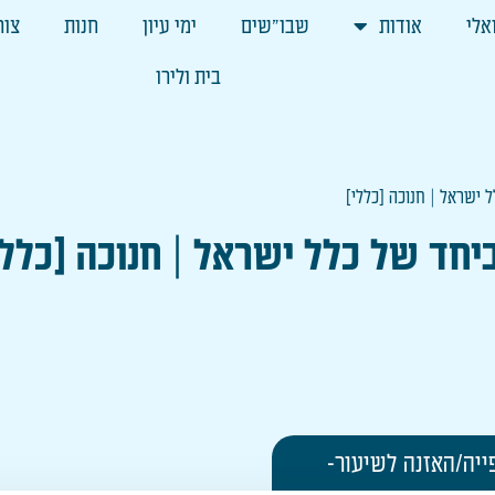
אלי
אודות
שבו"שים
ימי עיון
חנות
צור
בית ולירו
 ישראל | חנוכה [כללי]
יחד של כלל ישראל | חנוכה [כללי
ייה/האזנה לשיעור-