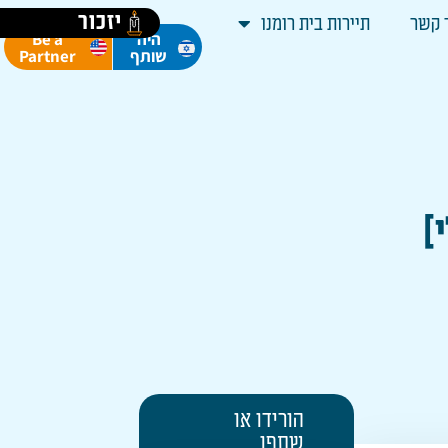
יזכור
 קשר
תיירות בית רומנו
Be a
היה
Partner
שותף
]
הורידו או
שתפו