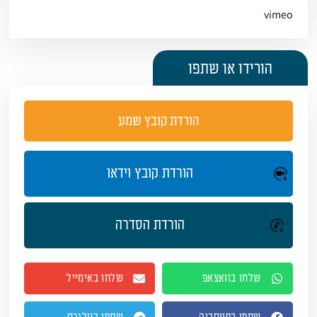
vimeo
הורידו או שתפו
הורדת קובץ שמע
הורדת קובץ וידאו
הורדת הסדרה
שלחו בוואצאפ
שלחו באימייל