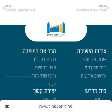
הקודם
הבא
האמונה [4] | הרב אהרלה פרנקו
אורות הקודש [18] | פסקה כ"ב
אודות הישיבה
הכר את הישיבה
אודות שבי חברון
הכר את חברון
בעלי תפקידים
מאז ועד היום
אירועים וחדשות
מרכז שדה חמד
יזכור
בית מדרש
יצירת קשר
שיעורים
צור קשר
ניהול הסכמה לעוגיות
רבנים
הרשמה לשבו"ש