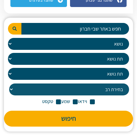
שתפו בפייסבוק
שתפו בטלגרם
וידאו
שמע
טקסט
חיפוש