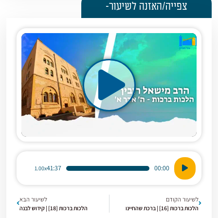
צפייה/האזנה לשיעור-
נגן
41:37
00:00
1.00x
אודיו
לשיעור הקודם
לשיעור הבא
הלכות ברכות [16] | ברכת שהחיינו
הלכות ברכות [18] | קידוש לבנה