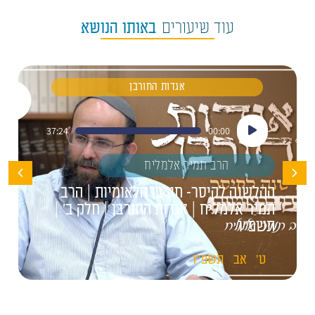
עוד שיעורים
באותו הנושא
אגדות החורבן
נגן
37:24
00:00
אודיו
הרב תמיר אלמליח
ההלשנה לקיסר- חורבן הלאומיות | הרב
תמיר אלמליח | אגדות החורבן | חלק ב' |
תשפ"ו
ט'
אב
תשפ"ו