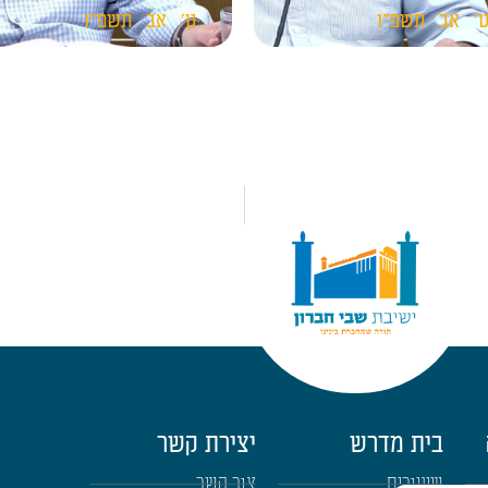
'
אב
תשפ"ו
ט'
אב
תשפ"ו
בית מדרש
יצירת קשר
שיעורים
צור קשר