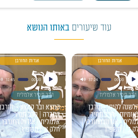
עוד שיעורים
באותו הנושא
אגדות החורבן
אגדות החורבן
ן
נגן
31:45
00:00
37:24
00:00
דיו
אודיו
הרב תמיר אלמליח
הרב תמיר אלמליח
לשנה לקיסר- חורבן
קמצא ובר קמצא – חורבן
אומיות | הרב תמיר
החברה | הרב תמיר
מליח | אגדות החורבן |
אלמליח | אגדות החורבן |
ק ב' | תשפ"ו
חלק א' | תשפ"ו