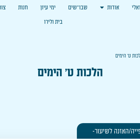
אלי
אודות
שבו"שים
ימי עיון
חנות
צור
בית ולירו
כות ט' הימים
הלכות ט' הימים
ייה/האזנה לשיעור-