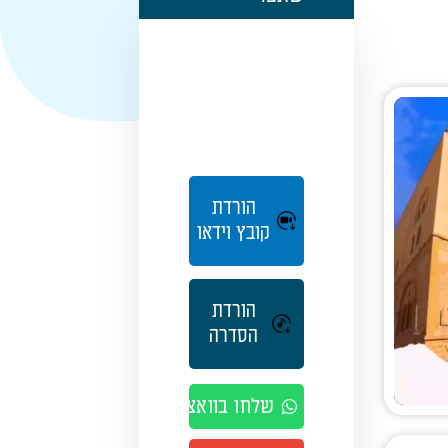
הורדת
קובץ וידאו
הורדת
הסדרה
שלחו בוואצאפ