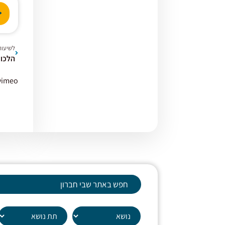
נגן
אודי
לשיעור
הלכות
vimeo