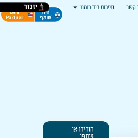
יזכור
 קשר
תיירות בית רומנו
Be a
היה
Partner
שותף
הורידו או
שתפו