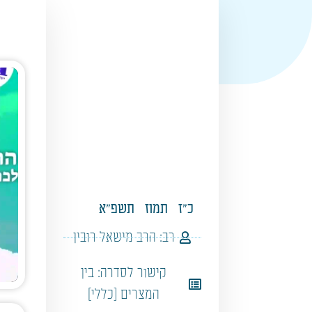
כ"ז
תמוז
תשפ"א
רב:
הרב מישאל רובין
קישור לסדרה:
בין
המצרים [כללי]