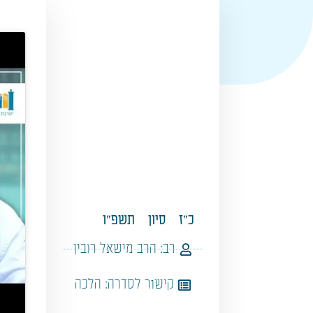
כ"ז
סיון
תשפ"ו
רב:
הרב מישאל רובין
קישור לסדרה:
הלכה