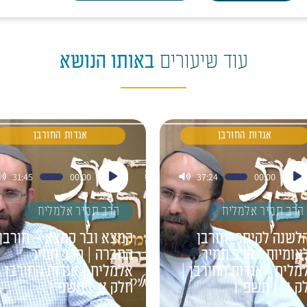
עוד שיעורים
באותו הנושא
אגדות החורבן
אגדות החורבן
ן
נגן
31:45
00:00
37:24
00:00
דיו
אודיו
הרב תמיר אלמליח
הרב תמיר אלמליח
לשנה לקיסר- חורבן
קמצא ובר קמצא – חורבן
אומיות | הרב תמיר
החברה | הרב תמיר
מליח | אגדות החורבן |
אלמליח | אגדות החורבן |
ק ב' | תשפ"ו
חלק א' | תשפ"ו