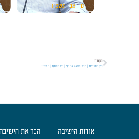
ט'
אב
תשפ"ו
ט
הקודם
בין המצרים | הרב חננאל אתרוג | י"ז בתמוז | תשפ״ו
אודות הישיבה
הכר את הישיבה