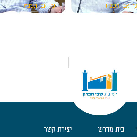
'
אב
תשפ"ו
ט'
אב
תשפ"ו
בית מדרש
יצירת קשר