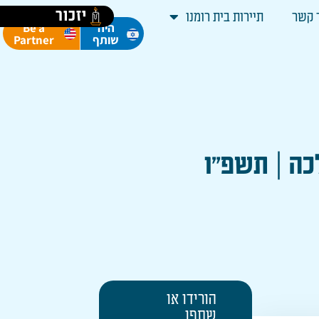
יזכור
 קשר
תיירות בית רומנו
Be a
היה
Partner
שותף
לכה | תשפ"ו
הורידו או
שתפו