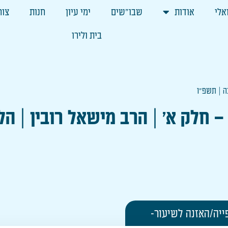
אלי
אודות
שבו"שים
ימי עיון
חנות
צור
בית ולירו
ה | תשפ"ו
– חלק א' | הרב מישאל רובין | ה
ייה/האזנה לשיעור-