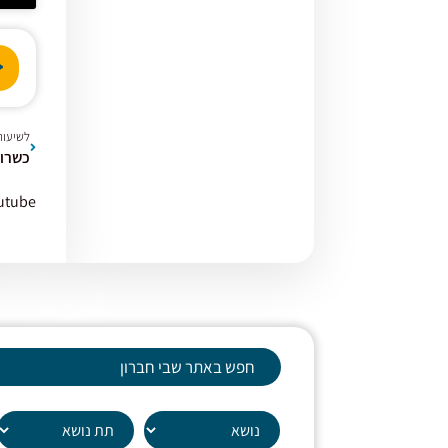
נגן
אודי
לשיעור
utube