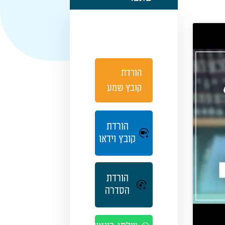
הורדת
קובץ שמע
הורדת
קובץ וידאו
הורדת
הסדרה