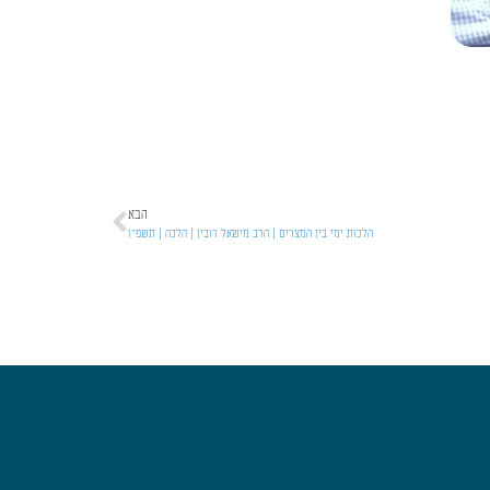
הבא
הלכות ימי בין המצרים | הרב מישאל רובין | הלכה | תשפ"ו