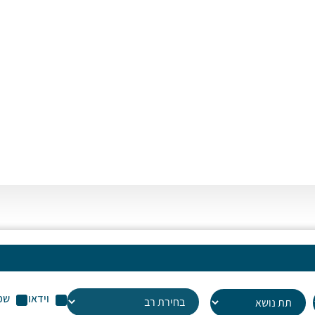
וידאו
שמ