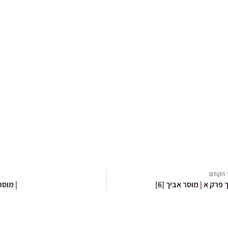
 הקודם
פרק א | מוסר אביך [6]
| מוסר 