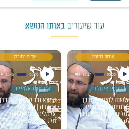
עוד שיעורים
באותו הנושא
אגדות החורבן
אגדות החורבן
ן
נגן
31:45
00:00
37:24
00:00
דיו
אודיו
הרב תמיר אלמליח
הרב תמיר אלמליח
לשנה לקיסר- חורבן
קמצא ובר קמצא – חורבן
אומיות | הרב תמיר
החברה | הרב תמיר
מליח | אגדות החורבן |
אלמליח | אגדות החורבן |
ק ב' | תשפ"ו
חלק א' | תשפ"ו