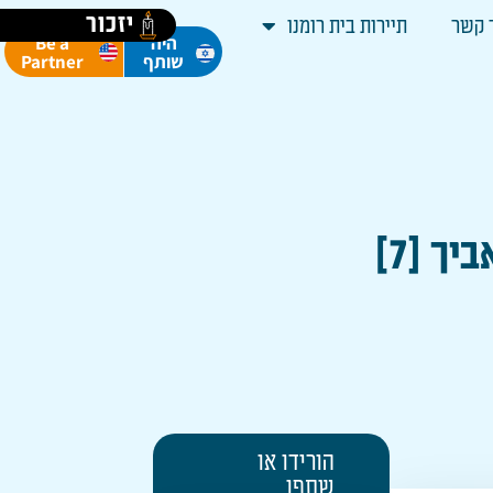
יזכור
 קשר
תיירות בית רומנו
Be a
היה
Partner
שותף
ך [7]
הורידו או
שתפו