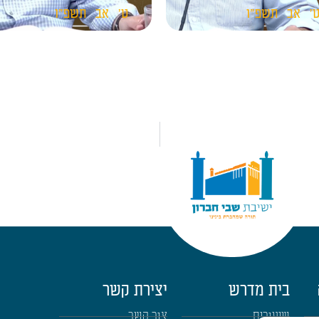
'
אב
תשפ"ו
ט'
אב
תשפ"ו
בית מדרש
יצירת קשר
שיעורים
צור קשר