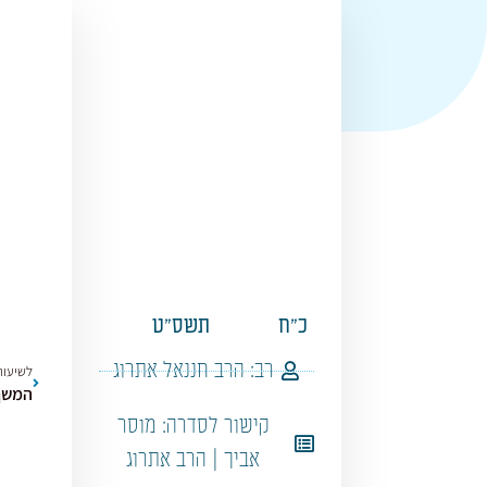
כ"ח
תשס"ט
רב:
הרב חננאל אתרוג
לשיעור
המשך 
קישור לסדרה:
מוסר
אביך | הרב אתרוג