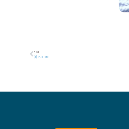
הבא
| מוסר אביך [8]