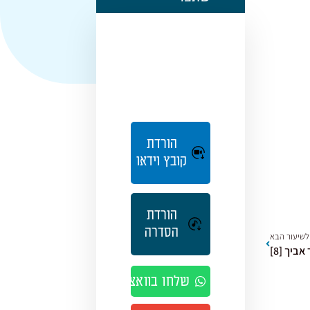
הורדת
קובץ וידאו
הורדת
הסדרה
לשיעור הבא
אביך [8]
שלחו בוואצאפ