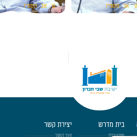
'
אב
תשפ"ו
ט'
אב
תשפ"ו
בית מדרש
יצירת קשר
שיעורים
צור קשר