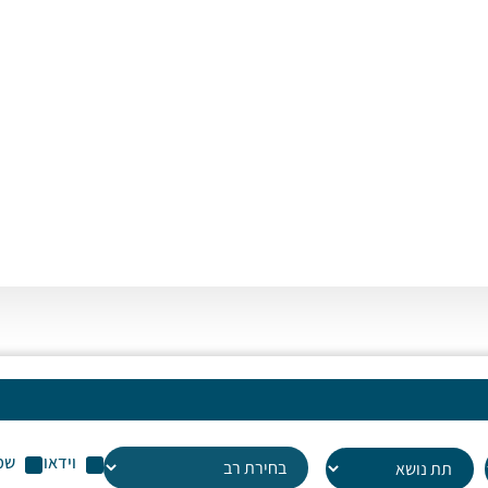
או
לה
עו
שמ
וידאו
שמ