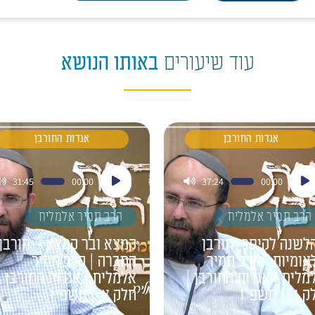
עוד שיעורים
באותו הנושא
אגדות החורבן
אגדות החורבן
ן
נגן
31:45
00:00
37:24
00:00
דיו
אודיו
הרב תמיר אלמליח
הרב תמיר אלמליח
לשנה לקיסר- חורבן
קמצא ובר קמצא – חורבן
אומיות | הרב תמיר
החברה | הרב תמיר
מליח | אגדות החורבן |
אלמליח | אגדות החורבן |
ק ב' | תשפ"ו
חלק א' | תשפ"ו