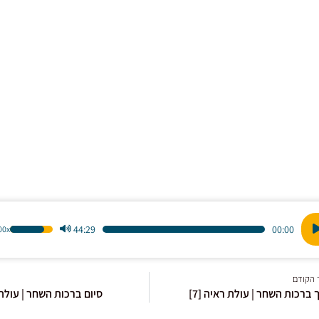
44:29
00:00
1.00x
הש
ו
במ
למ
 הקודם
כדי
ברכות השחר | עולת ראיה [7]
סיום ברכות השחר | עולת ר
לה