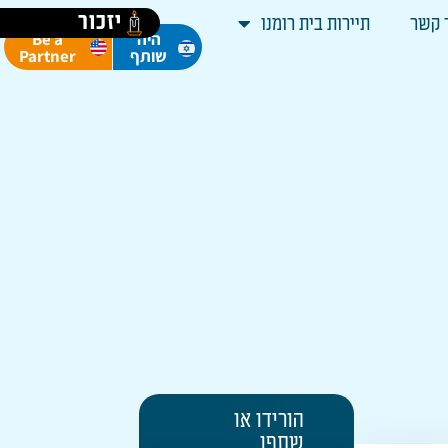
יזכור
 קשר
תיירות בית רומנו
Be a
היה
Partner
שותף
הורידו או
שתפו