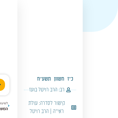
כ"ז
חשוון
תשע"ח
נגן
אודי
רב:
הרב רויטל בועז
קישור לסדרה:
עולת
לשיעור
המשך 
ראי"ה | הרב רויטל