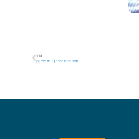
הבא
סיום ברכות השחר | עולת ראיה [9]