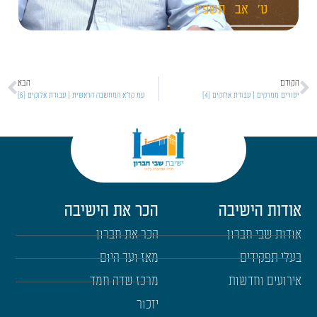
ט'
אב
תשפ"ו
הקודם
הבא
יסורים ממרקים | עבודת אלוקים [4]
עמ קל'א המחשבה הראשית | עבודת אלוקים [6]
אודות הישיבה
הכר את הישיבה
אודות שבי חברון
הכר את חברון
בעלי תפקידים
מאז ועד היום
אירועים וחדשות
מרכז שדה חמד
יזכור