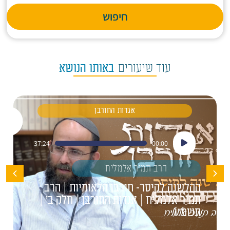
חיפוש
עוד שיעורים
באותו הנושא
אגדות החורבן
נגן
37:24
00:00
אודיו
הרב תמיר אלמליח
ההלשנה לקיסר- חורבן הלאומיות | הרב
תמיר אלמליח | אגדות החורבן | חלק ב' |
תשפ"ו