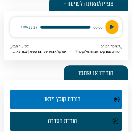
צפייה/האזנה לשיעור-
נגן
33:27
00:00
1.00x
אודיו
לשיעור הקודם
לשיעור הבא
יסורים ממרקים | עבודת אלוקים [4]
עמ קל'א המחשבה הראשית | עבודת אלוקים [6]
הורידו או שתפו
הורדת קובץ וידאו
הורדת הסדרה