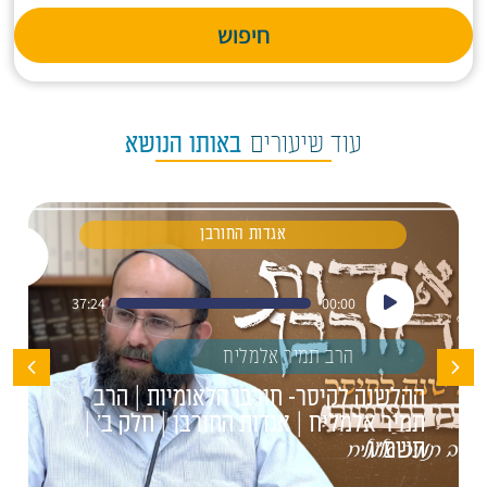
חיפוש
עוד שיעורים
באותו הנושא
אגדות החורבן
נגן
37:24
00:00
אודיו
הרב תמיר אלמליח
ההלשנה לקיסר- חורבן הלאומיות | הרב
תמיר אלמליח | אגדות החורבן | חלק ב' |
תשפ"ו