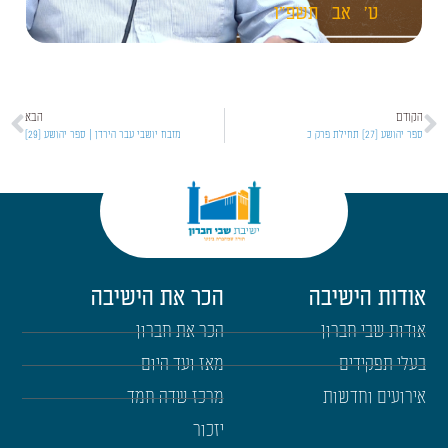
ט'
אב
תשפ"ו
הקודם
הבא
ספר יהושע [27] תחילת פרק כ
מזבח יושבי עבר הירדן | ספר יהושע [29]
אודות הישיבה
הכר את הישיבה
אודות שבי חברון
הכר את חברון
בעלי תפקידים
מאז ועד היום
אירועים וחדשות
מרכז שדה חמד
יזכור