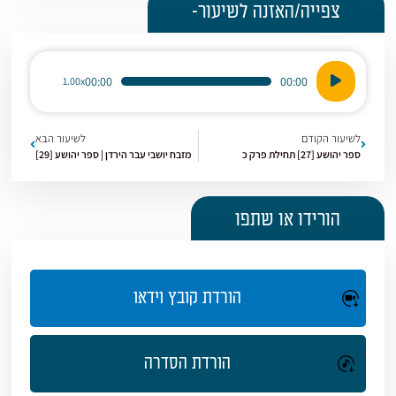
צפייה/האזנה לשיעור-
נגן
00:00
00:00
1.00x
אודיו
לשיעור הקודם
לשיעור הבא
ספר יהושע [27] תחילת פרק כ
מזבח יושבי עבר הירדן | ספר יהושע [29]
הורידו או שתפו
הורדת קובץ וידאו
הורדת הסדרה