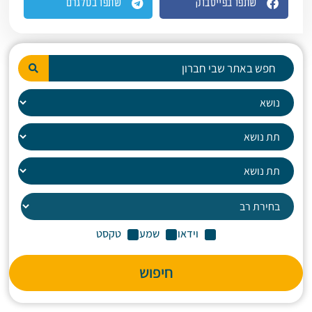
שתפו בפייסבוק
שתפו בטלגרם
וידאו
שמע
טקסט
חיפוש