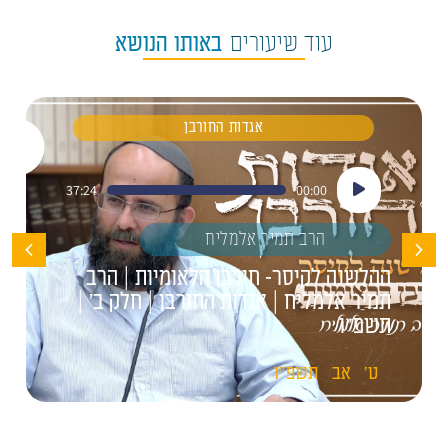
עוד שיעורים
באותו הנושא
אגדות החורבן
נגן
37:24
00:00
אודיו
הרב תמיר אלמליח
ההלשנה לקיסר- חורבן הלאומיות | הרב
תמיר אלמליח | אגדות החורבן | חלק ב' |
תשפ"ו
ט'
אב
תשפ"ו