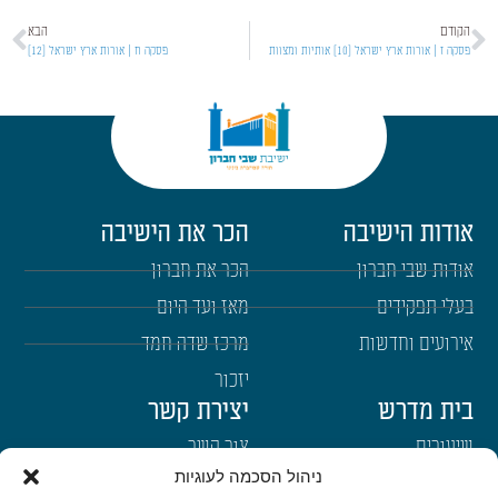
הקודם
הבא
פסקה ז | אורות ארץ ישראל [10] אותיות ומצוות
פסקה ח | אורות ארץ ישראל [12]
אודות הישיבה
הכר את הישיבה
אודות שבי חברון
הכר את חברון
בעלי תפקידים
מאז ועד היום
אירועים וחדשות
מרכז שדה חמד
יזכור
בית מדרש
יצירת קשר
שיעורים
צור קשר
ניהול הסכמה לעוגיות
רבנים
הרשמה לשבו"ש