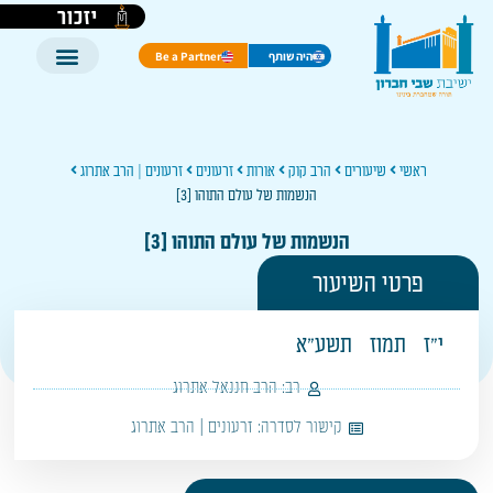
יזכור
היה שותף
Be a Partner
ראשי
שיעורים
הרב קוק
אורות
זרעונים
זרעונים | הרב אתרוג
הנשמות של עולם התוהו [3]
הנשמות של עולם התוהו [3]
פרטי השיעור
י"ז
תמוז
תשע"א
רב:
הרב חננאל אתרוג
קישור לסדרה:
זרעונים | הרב אתרוג