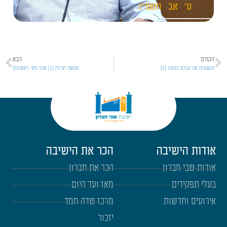
ט'
אב
תשפ"ו
הקודם
הבא
הנשמות של עולם התוהו [2]
מעשה יצירה [1] שתי פס' ראשונות
אודות הישיבה
הכר את הישיבה
אודות שבי חברון
הכר את חברון
בעלי תפקידים
מאז ועד היום
אירועים וחדשות
מרכז שדה חמד
יזכור