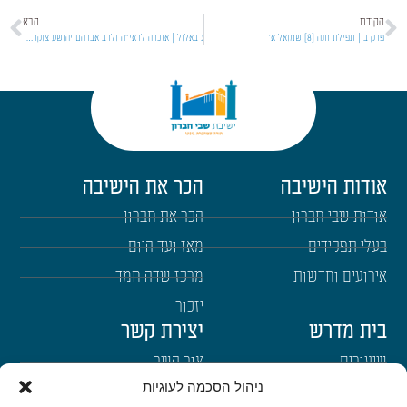
הקודם
הבא
פרק ב | תפילת חנה [8] שמואל א'
ג באלול | אזכרה לראי"ה ולרב אברהם יהושע צוקרמן זצ"ל
אודות הישיבה
הכר את הישיבה
אודות שבי חברון
הכר את חברון
בעלי תפקידים
מאז ועד היום
אירועים וחדשות
מרכז שדה חמד
יזכור
בית מדרש
יצירת קשר
שיעורים
צור קשר
ניהול הסכמה לעוגיות
רבנים
הרשמה לשבו"ש