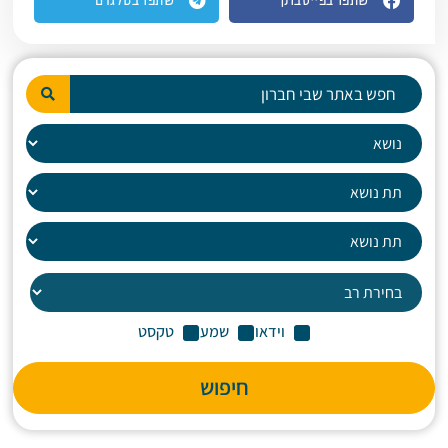
שתפו בפייסבוק
שתפו בטלגרם
וידאו
שמע
טקסט
חיפוש