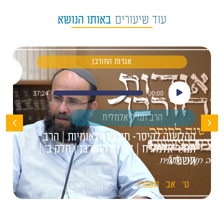
עוד שיעורים
באותו הנושא
אגדות החורבן
נגן
37:24
00:00
אודיו
הרב תמיר אלמליח
ההלשנה לקיסר- חורבן הלאומיות | הרב
תמיר אלמליח | אגדות החורבן | חלק ב' |
תשפ"ו
ט'
אב
תשפ"ו