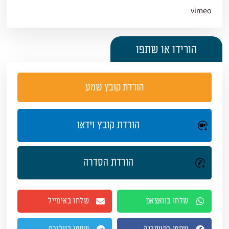
vimeo
הורידו או שתפו
הורדת קובץ שמע
הורדת קובץ וידאו
הורדת הסדרה
שלחו בוואצאפ
שלחו באימייל