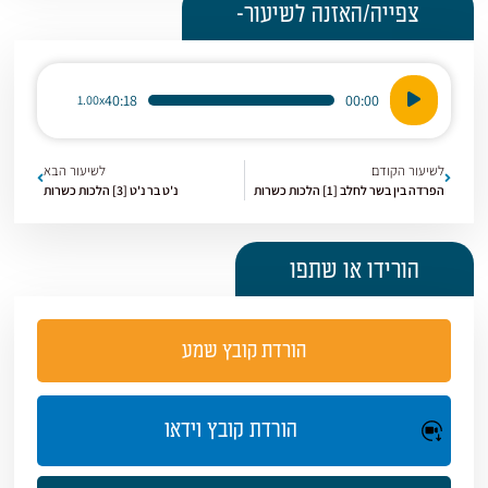
צפייה/האזנה לשיעור-
נגן
40:18
00:00
1.00x
אודיו
לשיעור הקודם
לשיעור הבא
הפרדה בין בשר לחלב [1] הלכות כשרות
נ'ט בר נ'ט [3] הלכות כשרות
הורידו או שתפו
הורדת קובץ שמע
הורדת קובץ וידאו