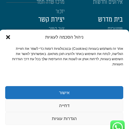
אירועים וחדשות
מרכז שדה חמד
יזכור
בית מדרש
יצירת קשר
שיעורים
צור קשר
ניהול הסכמה לעוגיות
רבנים
הרשמה לשבו"ש
ימי עיון
היה שותף
אתר זה משתמש בעוגיות (Cookies) ובטכנולוגיות דומות כדי לשפר את חוויית
הגלישה, לנתח את השימוש באתר ולהציג תוכן מותאם. באפשרותך לאשר את
דרכי הגעה
השימוש בעוגיות, לדחות אותן או לשנות את ההעדפות שלך בכל עת דרך הגדרות
העוגיות.
היה שותף
be a partner
אישור
הצהרת נגישות
מדיניות פרטיות
דחייה
© כל הזכויות שמורות לישיבת שבי חברון 2022 | נבנה ועוצב ב-❤ ע"י
אשחר
הגדרות עוגיות
WEB
דיגיטל ואתרים
|
סטודיו צור בניית אתרים ומיתוג לעסקים