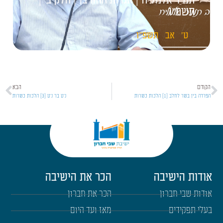
תמיר אלמליח | אגדות החורבן | חלק ב' |
תשפ"ו
ט'
אב
תשפ"ו
הקודם
הבא
הפרדה בין בשר לחלב [1] הלכות כשרות
נ'ט בר נ'ט [3] הלכות כשרות
אודות הישיבה
הכר את הישיבה
אודות שבי חברון
הכר את חברון
בעלי תפקידים
מאז ועד היום