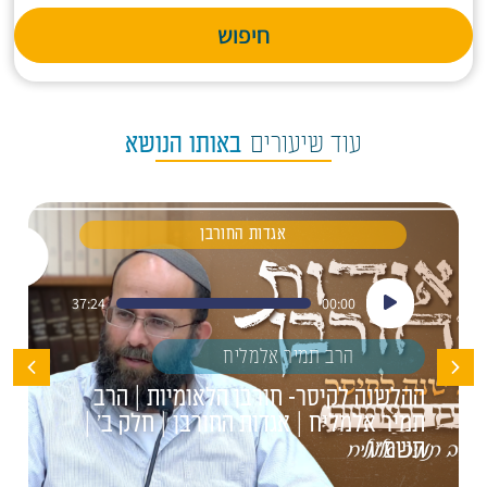
חיפוש
עוד שיעורים
באותו הנושא
אגדות החורבן
נגן
37:24
00:00
אודיו
הרב תמיר אלמליח
ההלשנה לקיסר- חורבן הלאומיות | הרב
תמיר אלמליח | אגדות החורבן | חלק ב' |
תשפ"ו