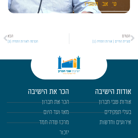
ט'
אב
תשפ"ו
הקודם
הבא
סוגיית החיים | אורות התחיה [1]
הקדמה לאורות התחיה [3]
אודות הישיבה
הכר את הישיבה
אודות שבי חברון
הכר את חברון
בעלי תפקידים
מאז ועד היום
אירועים וחדשות
מרכז שדה חמד
יזכור